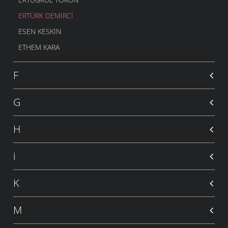
ERTÜRK DEMIRCI
ESEN KESKIN
ETHEM KARA
F
G
H
i
K
M