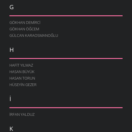
G
GÖKHAN DEMIRCI
GÖKHAN ÖĞCEM
GÜLCAN KARAOSMANOĞLU
H
HAFIT YILMAZ
HASAN BÜYÜK
HASAN TORUN
HÜSEYIN GEZER
I
İRFAN YALDUZ
K