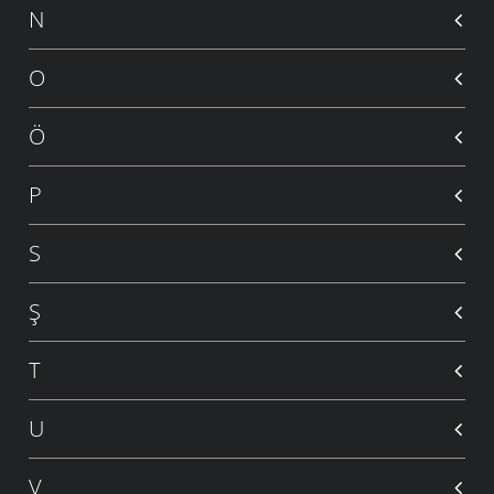
N
O
Ö
P
S
Ş
T
U
V