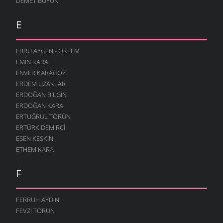
DEMET BÜYÜK
E
EBRU AYGEN - ÖKTEM
EMIN KARA
ENVER KARAGÖZ
ERDEM UZAKLAR
ERDOĞAN BILGIN
ERDOĞAN KARA
ERTUĞRUL TÖRÜN
ERTÜRK DEMIRCI
ESEN KESKIN
ETHEM KARA
F
FERRUH AYDIN
FEVZI TORUN