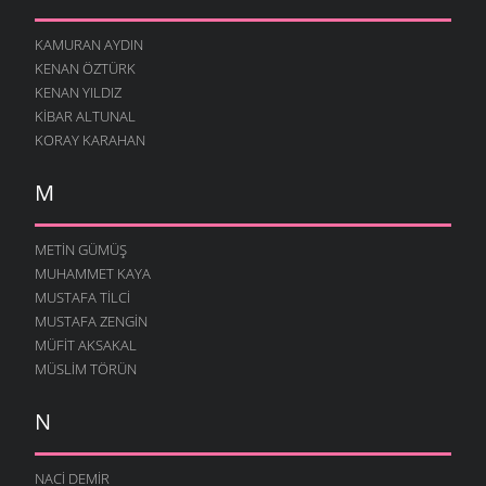
KAMURAN AYDIN
KENAN ÖZTÜRK
KENAN YILDIZ
KIBAR ALTUNAL
KORAY KARAHAN
M
METIN GÜMÜŞ
MUHAMMET KAYA
MUSTAFA TILCI
MUSTAFA ZENGIN
MÜFIT AKSAKAL
MÜSLIM TÖRÜN
N
NACI DEMIR