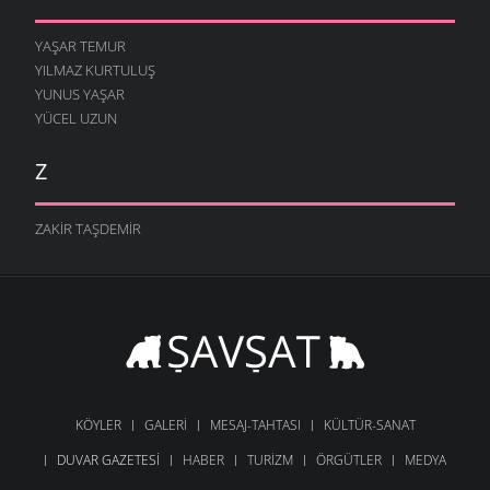
YAŞAR TEMUR
YILMAZ KURTULUŞ
YUNUS YAŞAR
YÜCEL UZUN
Z
ZAKIR TAŞDEMIR
KÖYLER
GALERI
MESAJ-TAHTASI
KÜLTÜR-SANAT
DUVAR GAZETESI
HABER
TURIZM
ÖRGÜTLER
MEDYA