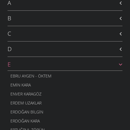
A
B
C
D
E
EBRU AYGEN - ÖKTEM
EMIN KARA
ENVER KARAGÖZ
ERDEM UZAKLAR
ERDOĞAN BILGIN
ERDOĞAN KARA
ERTUĞRUL TÖRÜN