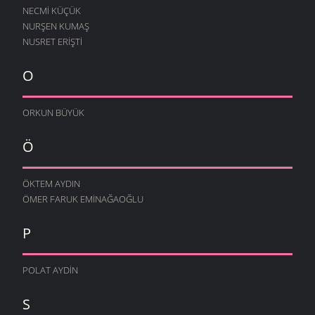
NECMI KÜÇÜK
NURŞEN KUMAŞ
NUSRET ERIŞTI
O
ORKUN BÜYÜK
Ö
ÖKTEM AYDIN
ÖMER FARUK EMINAĞAOĞLU
P
POLAT AYDIN
S