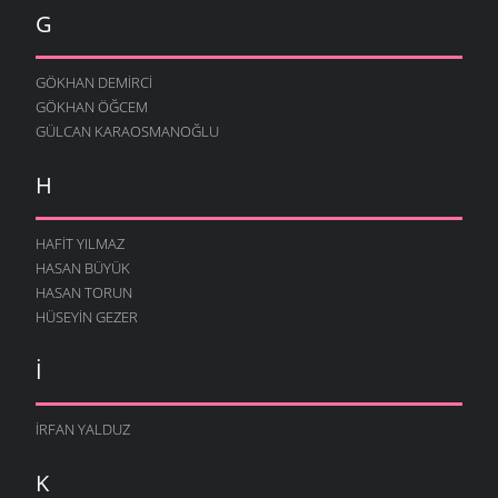
G
GÖKHAN DEMIRCI
GÖKHAN ÖĞCEM
GÜLCAN KARAOSMANOĞLU
H
HAFIT YILMAZ
HASAN BÜYÜK
HASAN TORUN
HÜSEYIN GEZER
I
İRFAN YALDUZ
K