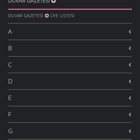
DUVAR GAZETESI
DUVAR GAZETESI
ÜYE LISTESI
A
B
C
D
E
F
G