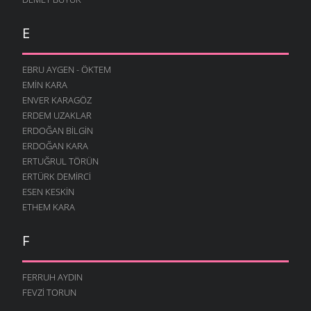
E
EBRU AYGEN - ÖKTEM
EMIN KARA
ENVER KARAGÖZ
ERDEM UZAKLAR
ERDOĞAN BILGIN
ERDOĞAN KARA
ERTUĞRUL TÖRÜN
ERTÜRK DEMIRCI
ESEN KESKIN
ETHEM KARA
F
FERRUH AYDIN
FEVZI TORUN