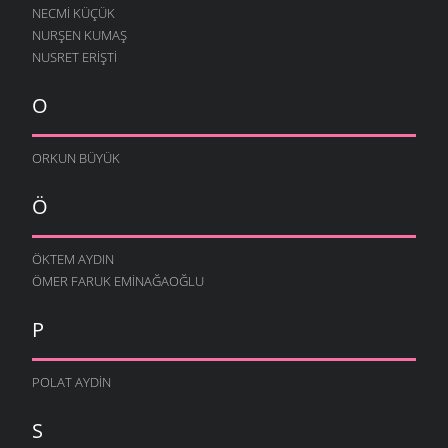
NECMI KÜÇÜK
NURŞEN KUMAŞ
NUSRET ERIŞTI
O
ORKUN BÜYÜK
Ö
ÖKTEM AYDIN
ÖMER FARUK EMINAĞAOĞLU
P
POLAT AYDIN
S