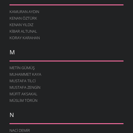
KAMURAN AYDIN
KENAN ÖZTÜRK
KENAN YILDIZ
KIBAR ALTUNAL
KORAY KARAHAN
M
METIN GÜMÜŞ
MUHAMMET KAYA
MUSTAFA TILCI
MUSTAFA ZENGIN
MÜFIT AKSAKAL
MÜSLIM TÖRÜN
N
NACI DEMIR