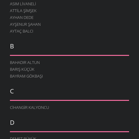
ASIM LIVANELI
ATTILA ŞIMŞEK
AYHAN DEDE
AYŞENUR ŞAHAN
AYTAÇ BALCI
B
BAHADIR ALTUN
BARIŞ KÜÇÜK
BAYRAM GÖKBAŞI
C
CIHANGIR KALYONCU
D
DEMET BÜYÜK