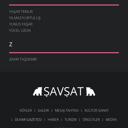
YAŞAR TEMUR
YILMAZ KURTULUŞ
YUNUS YAŞAR
YÜCEL UZUN
Z
ZAKIR TAŞDEMIR
KÖYLER
GALERI
MESAJ-TAHTASI
KÜLTÜR-SANAT
DUVAR GAZETESI
HABER
TURIZM
ÖRGÜTLER
MEDYA