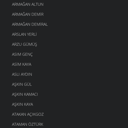
ARMAĞAN ALTUN
ARMAĞAN DEMIR
ARMAĞAN DEMIRAL
ARSLAN YERLI
ARZU GÜMÜŞ
ASIM GENÇ
ASIM KAYA
ASLI AYDIN
AŞKIN GÜL
AŞKIN KAMACI
AŞKIN KAYA
ATAKAN AÇIKGOZ
ATAMAN ÖZTÜRK