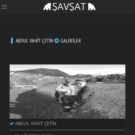
ABDUL VAHIT ÇETIN
GALERILER
ABDUL VAHIT ÇETIN