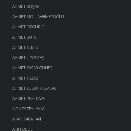
AHMET KOŞAR
AHMET MOLLAAHMETOĞLU
AHMET ÖZGÜR GÜL
AHMET SUTCI
AHMET TEMIZ
AHMET UZUNTAŞ
AHMET YAŞAR GÜNEŞ
AHMET YILDIZ
AHMET YUSUF AKSAKAL
AHMET ZEKI KAYA
AJDA SEZEN KAYA
AKAN KARAHAN
AKIN DEDE