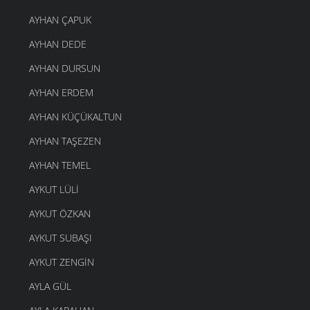
AYHAN ÇAPUK
AYHAN DEDE
AYHAN DURSUN
AYHAN ERDEM
AYHAN KÜÇÜKALTUN
AYHAN TAŞEZEN
AYHAN TEMEL
AYKUT LÜLI
AYKUT ÖZKAN
AYKUT SUBAŞI
AYKUT ZENGIN
AYLA GÜL