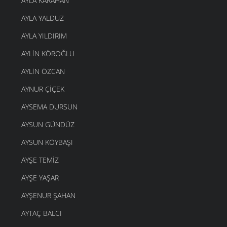
AYLA KARAHAN
AYLA YALDUZ
AYLA YILDIRIM
AYLIN KÖROĞLU
AYLIN ÖZCAN
AYNUR ÇIÇEK
AYSEMA DURSUN
AYSUN GÜNDÜZ
AYSUN KÖYBAŞI
AYŞE TEMIZ
AYŞE YAŞAR
AYŞENUR ŞAHAN
AYTAÇ BALCI