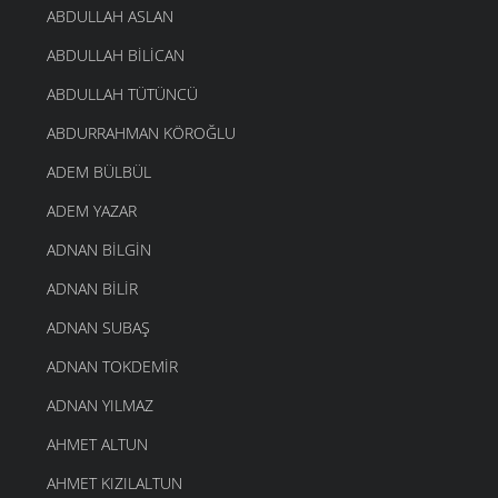
ABDULLAH ASLAN
ABDULLAH BILICAN
ABDULLAH TÜTÜNCÜ
ABDURRAHMAN KÖROĞLU
ADEM BÜLBÜL
ADEM YAZAR
ADNAN BILGIN
ADNAN BILIR
ADNAN SUBAŞ
ADNAN TOKDEMIR
ADNAN YILMAZ
AHMET ALTUN
AHMET KIZILALTUN