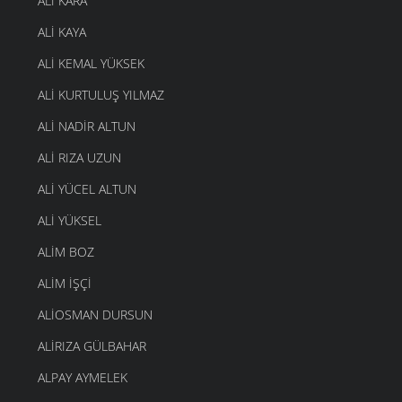
ALI KARA
ALI KAYA
ALI KEMAL YÜKSEK
ALI KURTULUŞ YILMAZ
ALI NADIR ALTUN
ALI RIZA UZUN
ALI YÜCEL ALTUN
ALI YÜKSEL
ALIM BOZ
ALIM İŞÇI
ALIOSMAN DURSUN
ALIRIZA GÜLBAHAR
ALPAY AYMELEK