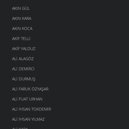
AKIN GÜL
AKIN KARA
AKIN KOCA
AKIF TELLI
AKIF YALDUZ
ALI ALAGÖZ
ALI DEMIRCI
ALI DURMUŞ
ALI FARUK ÖZYAŞAR
ALI FUAT URHAN
ALI IHSAN TOKDEMIR
ALI İHSAN YILMAZ