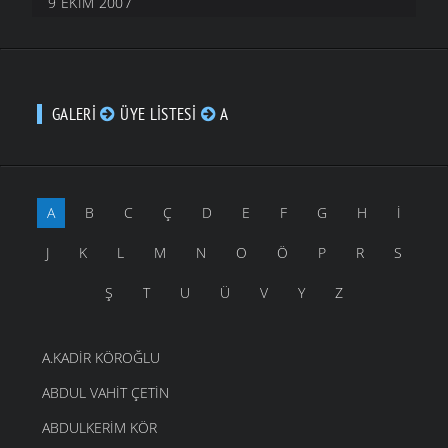
9 EKIM 2007
GALERI
ÜYE LISTESI
A
A
B
C
Ç
D
E
F
G
H
İ
J
K
L
M
N
O
Ö
P
R
S
Ş
T
U
Ü
V
Y
Z
A.KADIR KÖROĞLU
ABDUL VAHIT ÇETIN
ABDULKERIM KÖR