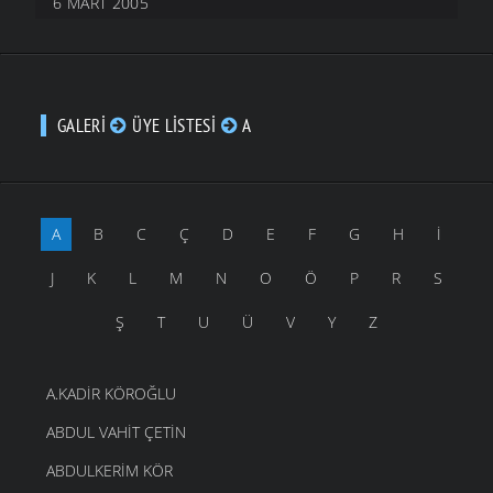
6 MART 2005
GALERI
ÜYE LISTESI
A
A
B
C
Ç
D
E
F
G
H
İ
J
K
L
M
N
O
Ö
P
R
S
Ş
T
U
Ü
V
Y
Z
A.KADIR KÖROĞLU
ABDUL VAHIT ÇETIN
ABDULKERIM KÖR