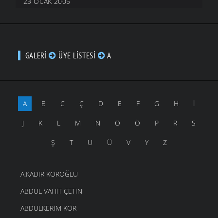
23 OCAK 2005
GALERI
ÜYE LISTESI
A
A
B
C
Ç
D
E
F
G
H
İ
J
K
L
M
N
O
Ö
P
R
S
Ş
T
U
Ü
V
Y
Z
A.KADIR KÖROĞLU
ABDUL VAHIT ÇETIN
ABDULKERIM KÖR