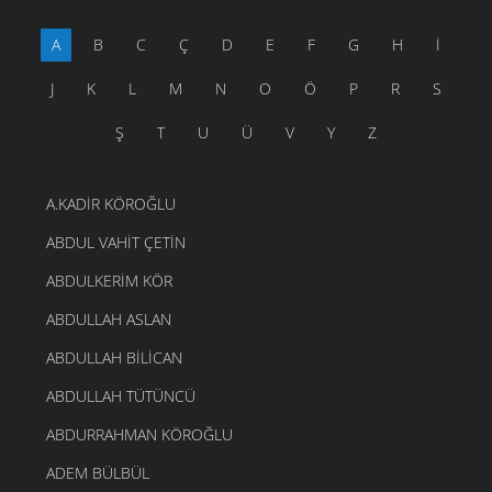
A
B
C
Ç
D
E
F
G
H
İ
J
K
L
M
N
O
Ö
P
R
S
Ş
T
U
Ü
V
Y
Z
A.KADIR KÖROĞLU
ABDUL VAHIT ÇETIN
ABDULKERIM KÖR
ABDULLAH ASLAN
ABDULLAH BILICAN
ABDULLAH TÜTÜNCÜ
ABDURRAHMAN KÖROĞLU
ADEM BÜLBÜL