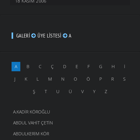
18 KASIM 2006
GALERI
ÜYE LISTESI
A
A
B
C
Ç
D
E
F
G
H
İ
J
K
L
M
N
O
Ö
P
R
S
Ş
T
U
Ü
V
Y
Z
A.KADIR KÖROĞLU
ABDUL VAHIT ÇETIN
ABDULKERIM KÖR