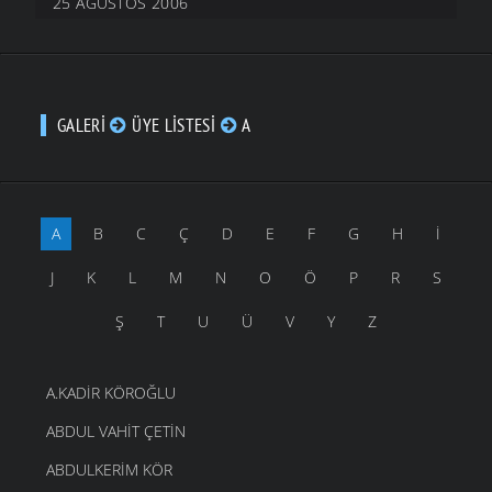
25 AĞUSTOS 2006
GALERI
ÜYE LISTESI
A
A
B
C
Ç
D
E
F
G
H
İ
J
K
L
M
N
O
Ö
P
R
S
Ş
T
U
Ü
V
Y
Z
A.KADIR KÖROĞLU
ABDUL VAHIT ÇETIN
ABDULKERIM KÖR