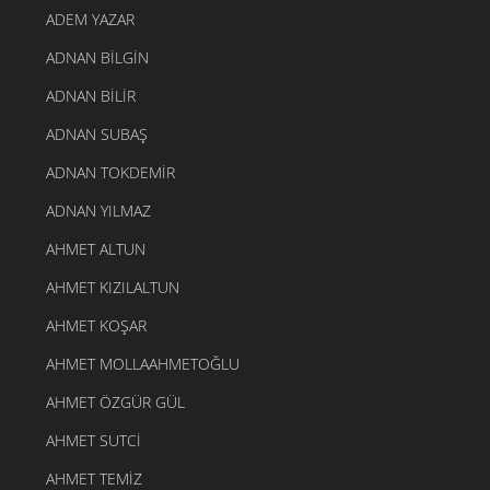
ADEM YAZAR
ADNAN BILGIN
ADNAN BILIR
ADNAN SUBAŞ
ADNAN TOKDEMIR
ADNAN YILMAZ
AHMET ALTUN
AHMET KIZILALTUN
AHMET KOŞAR
AHMET MOLLAAHMETOĞLU
AHMET ÖZGÜR GÜL
AHMET SUTCI
AHMET TEMIZ