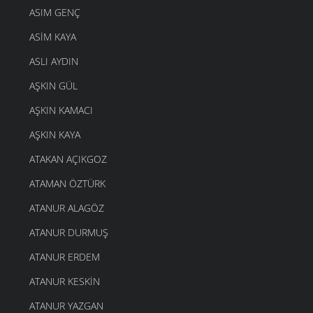
ASIM GENÇ
ASIM KAYA
ASLI AYDIN
AŞKIN GÜL
AŞKIN KAMACI
AŞKIN KAYA
ATAKAN AÇIKGOZ
ATAMAN ÖZTÜRK
ATANUR ALAGÖZ
ATANUR DURMUŞ
ATANUR ERDEM
ATANUR KESKIN
ATANUR YAZGAN