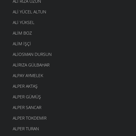
ALI RIZA UZUN
ALI YÜCEL ALTUN
ALI YÜKSEL
ALIM BOZ
ALIM İŞÇI
ALIOSMAN DURSUN
ALIRIZA GÜLBAHAR
ALPAY AYMELEK
ALPER AKTAŞ
ALPER GÜMÜŞ
ALPER SANCAR
ALPER TOKDEMIR
ALPER TURAN