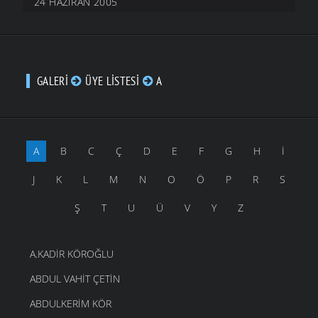
24 HAZIRAN 2005
GALERI
ÜYE LISTESI
A
A
B
C
Ç
D
E
F
G
H
İ
J
K
L
M
N
O
Ö
P
R
S
Ş
T
U
Ü
V
Y
Z
A.KADIR KÖROĞLU
ABDUL VAHIT ÇETIN
ABDULKERIM KÖR