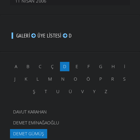
11 NISAN 2006
GALERI
ÜYE LISTESI
D
A
B
C
Ç
D
E
F
G
H
İ
J
K
L
M
N
O
Ö
P
R
S
Ş
T
U
Ü
V
Y
Z
DAVUT KARAHAN
DEMET EMINAĞAOĞLU
DEMET GÜMÜŞ