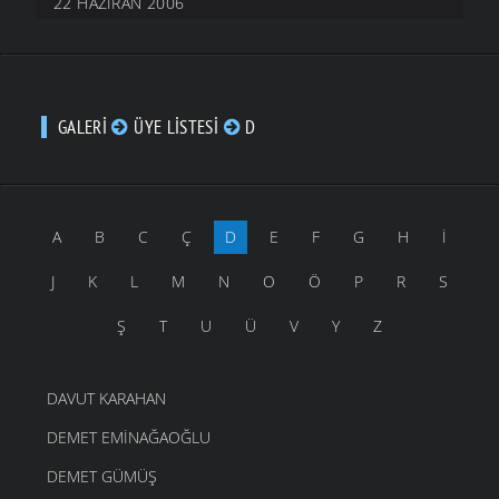
22 HAZIRAN 2006
GALERI
ÜYE LISTESI
D
A
B
C
Ç
D
E
F
G
H
İ
J
K
L
M
N
O
Ö
P
R
S
Ş
T
U
Ü
V
Y
Z
DAVUT KARAHAN
DEMET EMINAĞAOĞLU
DEMET GÜMÜŞ