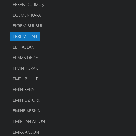
EFKAN DURMUŞ
EGEMEN KARA
EKREM BÜLBÜL
EKREM İHAN
ELIF ASLAN
ELMAS DEDE
ELVIN TURAN
EMEL BULUT
EMIN KARA
EMIN ÖZTÜRK
EMINE KESKIN
EMIRHAN ALTUN
EMRA AKGÜN