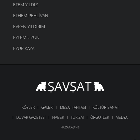
ETEM YILDIZ
ETHEM PEHLIVAN
EVREN YILDIRIM
EYLEM UZUN
EYÜP KAYA
KÖYLER
GALERI
MESAJ-TAHTASI
KÜLTÜR-SANAT
DUVAR GAZETESI
HABER
TURIZM
ÖRGÜTLER
MEDYA
HAZARAJANS