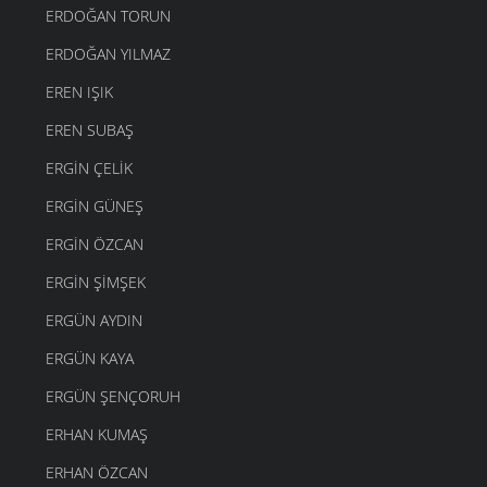
ERDOĞAN TORUN
ERDOĞAN YILMAZ
EREN IŞIK
EREN SUBAŞ
ERGIN ÇELIK
ERGIN GÜNEŞ
ERGIN ÖZCAN
ERGIN ŞIMŞEK
ERGÜN AYDIN
ERGÜN KAYA
ERGÜN ŞENÇORUH
ERHAN KUMAŞ
ERHAN ÖZCAN