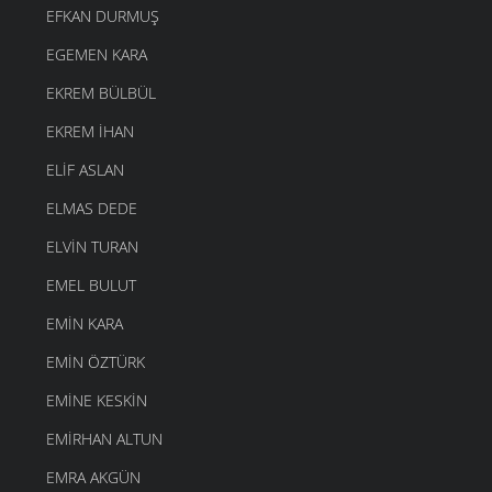
EFKAN DURMUŞ
EGEMEN KARA
EKREM BÜLBÜL
EKREM İHAN
ELIF ASLAN
ELMAS DEDE
ELVIN TURAN
EMEL BULUT
EMIN KARA
EMIN ÖZTÜRK
EMINE KESKIN
EMIRHAN ALTUN
EMRA AKGÜN