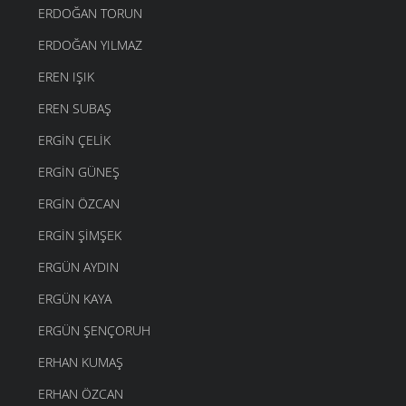
ERDOĞAN TORUN
ERDOĞAN YILMAZ
EREN IŞIK
EREN SUBAŞ
ERGIN ÇELIK
ERGIN GÜNEŞ
ERGIN ÖZCAN
ERGIN ŞIMŞEK
ERGÜN AYDIN
ERGÜN KAYA
ERGÜN ŞENÇORUH
ERHAN KUMAŞ
ERHAN ÖZCAN