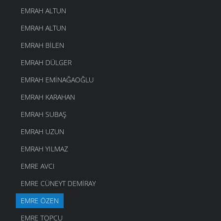
EMRAH ALTUN
EMRAH ALTUN
EMRAH BILEN
EMRAH DÜLGER
EMRAH EMINAĞAOĞLU
EMRAH KARAHAN
EMRAH SUBAŞ
EMRAH UZUN
EMRAH YILMAZ
EMRE AVCI
EMRE CÜNEYT DEMIRAY
EMRE ÖZEN
EMRE TOPCU