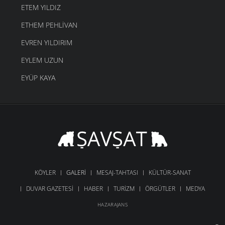
ETEM YILDIZ
ETHEM PEHLIVAN
EVREN YILDIRIM
EYLEM UZUN
EYÜP KAYA
KÖYLER
GALERI
MESAJ-TAHTASI
KÜLTÜR-SANAT
DUVAR GAZETESI
HABER
TURIZM
ÖRGÜTLER
MEDYA
HAZARAJANS