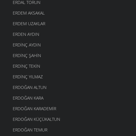
ERDAL TORUN
ERDEM AKSAKAL
ERDEM UZAKLAR
ERDEN AYDIN
ERDINÇ AYDIN
ERDINÇ ŞAHIN
ERDINÇ TEKIN
ERDINÇ YILMAZ
ERDOĞAN ALTUN
ERDOĞAN KARA
ERDOĞAN KARADEMIR
ERDOĞAN KÜÇÜKALTUN
ERDOĞAN TEMUR