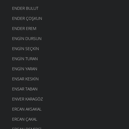
ENDER BULUT
ENDER ÇOŞKUN
ENDER EREM
ENGIN DURSUN
ENGIN SEÇKIN
ENGIN TURAN
ENGIN YARAN
ENSAR KESKIN
ENSAR TABAN
ENVER KARAGÖZ
ERCAN AKSAKAL
ERCAN ÇAKAL