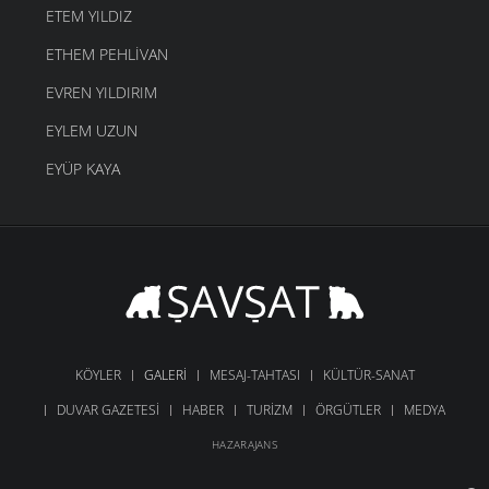
ETEM YILDIZ
ETHEM PEHLIVAN
EVREN YILDIRIM
EYLEM UZUN
EYÜP KAYA
KÖYLER
GALERI
MESAJ-TAHTASI
KÜLTÜR-SANAT
DUVAR GAZETESI
HABER
TURIZM
ÖRGÜTLER
MEDYA
HAZARAJANS