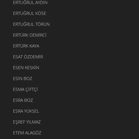
ERTUĞRUL AYDIN
ERTUĞRUL KÖSE
ERTUĞRUL TÖRÜN
ERTÜRK DEMIRCI
ERTÜRK KAYA
ESAT ÖZDEMIR
ESEN KESKIN
ESIN BOZ
ESMA ÇIFTÇI
ESRA BOZ
ESRA YÜKSEL
EŞREF YILMAZ
ETEM ALAGÖZ