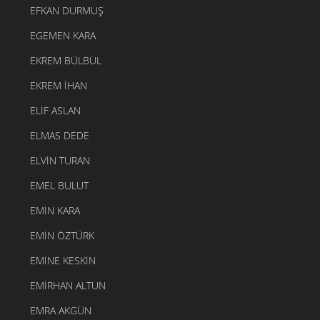
EFKAN DURMUŞ
EGEMEN KARA
EKREM BÜLBÜL
EKREM İHAN
ELIF ASLAN
ELMAS DEDE
ELVIN TURAN
EMEL BULUT
EMIN KARA
EMIN ÖZTÜRK
EMINE KESKIN
EMIRHAN ALTUN
EMRA AKGÜN