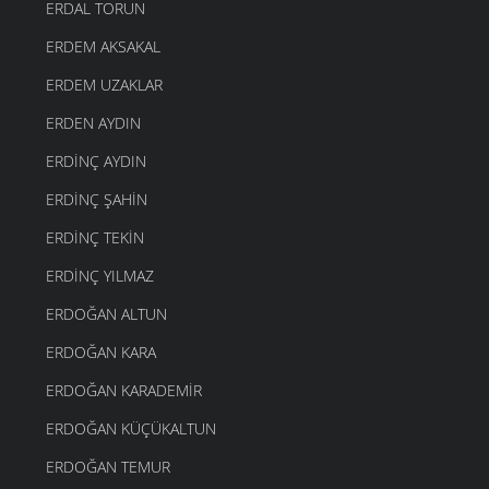
ERDAL TORUN
ERDEM AKSAKAL
ERDEM UZAKLAR
ERDEN AYDIN
ERDINÇ AYDIN
ERDINÇ ŞAHIN
ERDINÇ TEKIN
ERDINÇ YILMAZ
ERDOĞAN ALTUN
ERDOĞAN KARA
ERDOĞAN KARADEMIR
ERDOĞAN KÜÇÜKALTUN
ERDOĞAN TEMUR