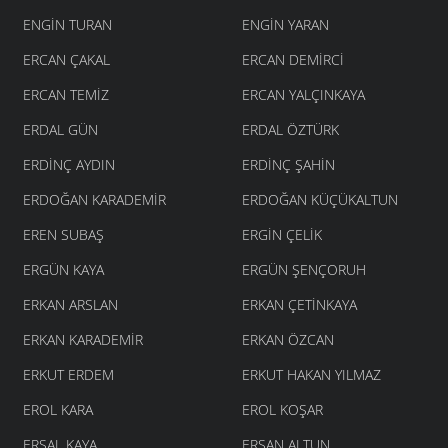
ENGIN TURAN
ENGIN YARAN
ERCAN ÇAKAL
ERCAN DEMIRCI
ERCAN TEMIZ
ERCAN YALÇINKAYA
ERDAL GÜN
ERDAL ÖZTÜRK
ERDINÇ AYDIN
ERDINÇ ŞAHIN
ERDOĞAN KARADEMIR
ERDOĞAN KÜÇÜKALTUN
EREN SUBAŞ
ERGIN ÇELIK
ERGÜN KAYA
ERGÜN ŞENÇORUH
ERKAN ARSLAN
ERKAN ÇETINKAYA
ERKAN KARADEMIR
ERKAN ÖZCAN
ERKUT ERDEM
ERKUT HAKAN YILMAZ
EROL KARA
EROL KOŞAR
ERSAL KAYA
ERSAN ALTUN