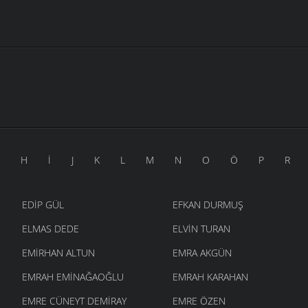
H
İ
J
K
L
M
N
O
Ö
P
R
EDIP GÜL
EFKAN DURMUŞ
ELMAS DEDE
ELVIN TURAN
EMIRHAN ALTUN
EMRA AKGÜN
EMRAH EMINAĞAOĞLU
EMRAH KARAHAN
EMRE CÜNEYT DEMIRAY
EMRE ÖZEN