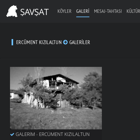
KÖYLER
GALERI
MESAJ-TAHTASI
KÜLTÜR
ERCÜMENT KIZILALTUN
GALERILER
GALERIM - ERCÜMENT KIZILALTUN