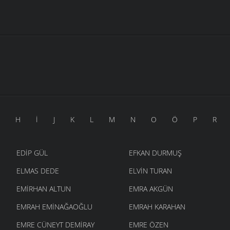
H
İ
J
K
L
M
N
O
Ö
P
R
EDIP GÜL
EFKAN DURMUŞ
ELMAS DEDE
ELVIN TURAN
EMIRHAN ALTUN
EMRA AKGÜN
EMRAH EMINAĞAOĞLU
EMRAH KARAHAN
EMRE CÜNEYT DEMIRAY
EMRE ÖZEN