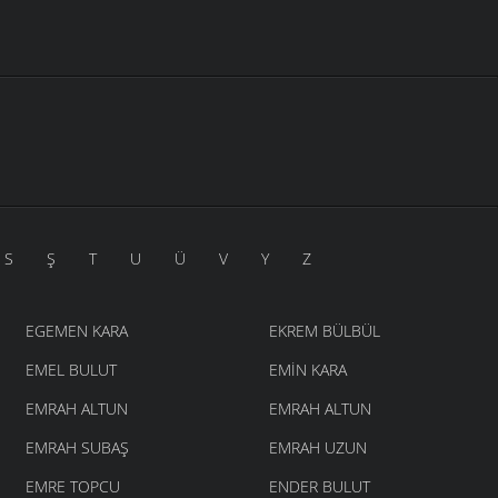
S
Ş
T
U
Ü
V
Y
Z
EGEMEN KARA
EKREM BÜLBÜL
EMEL BULUT
EMIN KARA
EMRAH ALTUN
EMRAH ALTUN
EMRAH SUBAŞ
EMRAH UZUN
EMRE TOPCU
ENDER BULUT