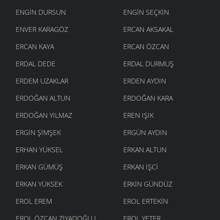
ENGIN DURSUN
ENGIN SEÇKIN
ENVER KARAGÖZ
ERCAN AKSAKAL
ERCAN KAYA
ERCAN ÖZCAN
ERDAL DEDE
ERDAL DURMUŞ
ERDEM UZAKLAR
ERDEN AYDIN
ERDOĞAN ALTUN
ERDOĞAN KARA
ERDOĞAN YILMAZ
EREN IŞIK
ERGIN ŞIMŞEK
ERGÜN AYDIN
ERHAN YÜKSEL
ERKAN ALTUN
ERKAN GÜMÜŞ
ERKAN İŞCI
ERKAN YÜKSEK
ERKIN GÜNDÜZ
EROL EREM
EROL ERTEKIN
EROL ÖZCAN ZIYADOĞLU
EROL YETER