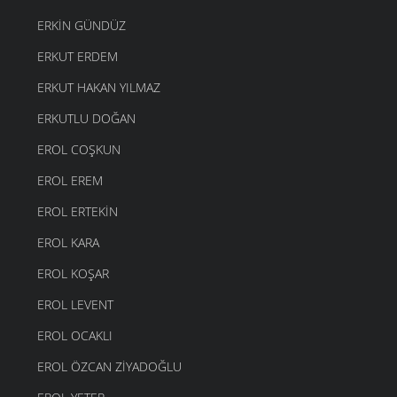
ERKIN GÜNDÜZ
ERKUT ERDEM
ERKUT HAKAN YILMAZ
ERKUTLU DOĞAN
EROL COŞKUN
EROL EREM
EROL ERTEKIN
EROL KARA
EROL KOŞAR
EROL LEVENT
EROL OCAKLI
EROL ÖZCAN ZIYADOĞLU