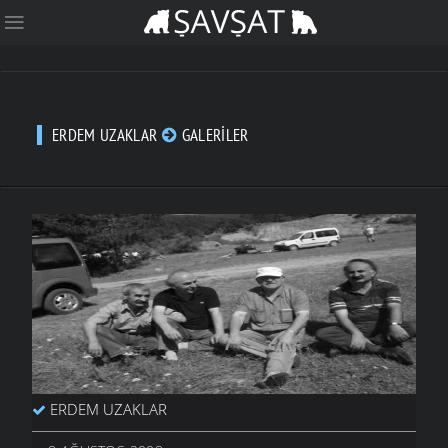
ERDEM UZAKLAR
GALERILER
ERDEM UZAKLAR