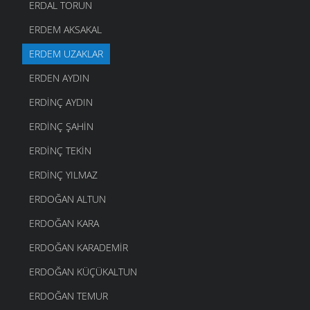
ERDAL TORUN
ERDEM AKSAKAL
ERDEM UZAKLAR
ERDEN AYDIN
ERDINÇ AYDIN
ERDINÇ ŞAHIN
ERDINÇ TEKIN
ERDINÇ YILMAZ
ERDOĞAN ALTUN
ERDOĞAN KARA
ERDOĞAN KARADEMIR
ERDOĞAN KÜÇÜKALTUN
ERDOĞAN TEMUR