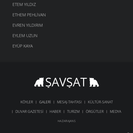
ETEM YILDIZ
ETHEM PEHLIVAN
EVREN YILDIRIM
EYLEM UZUN
EYÜP KAYA
KÖYLER
GALERI
MESAJ-TAHTASI
KÜLTÜR-SANAT
DUVAR GAZETESI
HABER
TURIZM
ÖRGÜTLER
MEDYA
HAZARAJANS