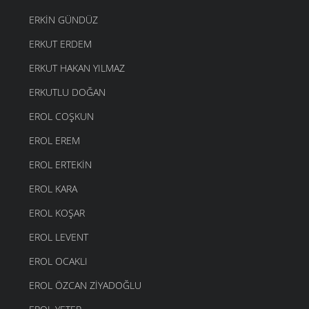
ERKIN GÜNDÜZ
ERKUT ERDEM
ERKUT HAKAN YILMAZ
ERKUTLU DOĞAN
EROL COŞKUN
EROL EREM
EROL ERTEKIN
EROL KARA
EROL KOŞAR
EROL LEVENT
EROL OCAKLI
EROL ÖZCAN ZIYADOĞLU