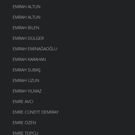
EMRAH ALTUN
EMRAH ALTUN
EMRAH BILEN
EMRAH DÜLGER
EMRAH EMINAĞAOĞLU
EMRAH KARAHAN
EMRAH SUBAŞ
EMRAH UZUN
EMRAH YILMAZ
EMRE AVCI
EMRE CÜNEYT DEMIRAY
EMRE ÖZEN
EMRE TOPCU