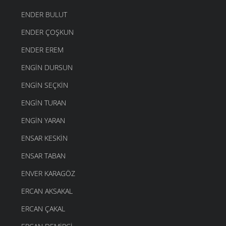
ENDER BULUT
ENDER ÇOŞKUN
ENDER EREM
ENGIN DURSUN
ENGIN SEÇKIN
ENGIN TURAN
ENGIN YARAN
ENSAR KESKIN
ENSAR TABAN
ENVER KARAGÖZ
ERCAN AKSAKAL
ERCAN ÇAKAL