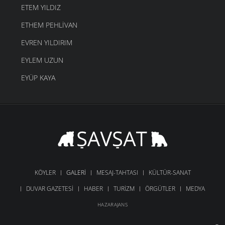
ETEM YILDIZ
ETHEM PEHLIVAN
EVREN YILDIRIM
EYLEM UZUN
EYÜP KAYA
KÖYLER
GALERI
MESAJ-TAHTASI
KÜLTÜR-SANAT
DUVAR GAZETESI
HABER
TURIZM
ÖRGÜTLER
MEDYA
HAZARAJANS