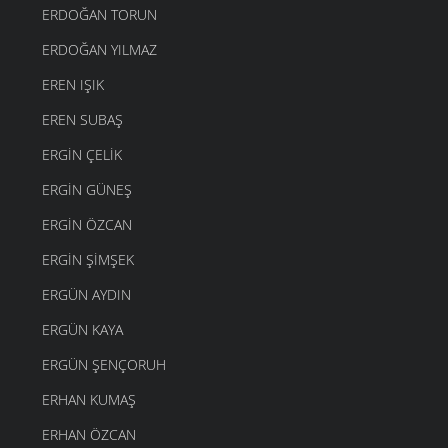
ERDOĞAN TORUN
ERDOĞAN YILMAZ
EREN IŞIK
EREN SUBAŞ
ERGIN ÇELIK
ERGIN GÜNEŞ
ERGIN ÖZCAN
ERGIN ŞIMŞEK
ERGÜN AYDIN
ERGÜN KAYA
ERGÜN ŞENÇORUH
ERHAN KUMAŞ
ERHAN ÖZCAN