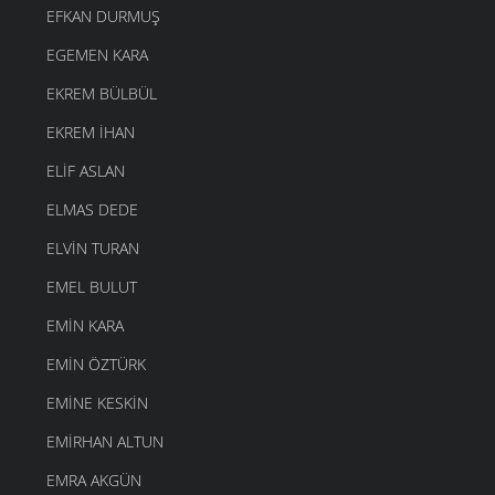
EFKAN DURMUŞ
EGEMEN KARA
EKREM BÜLBÜL
EKREM İHAN
ELIF ASLAN
ELMAS DEDE
ELVIN TURAN
EMEL BULUT
EMIN KARA
EMIN ÖZTÜRK
EMINE KESKIN
EMIRHAN ALTUN
EMRA AKGÜN