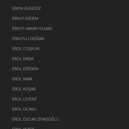
ERKIN GÜNDÜZ
ERKUT ERDEM
ERKUT HAKAN YILMAZ
ERKUTLU DOĞAN
EROL COŞKUN
EROL EREM
EROL ERTEKIN
EROL KARA
EROL KOŞAR
EROL LEVENT
EROL OCAKLI
EROL ÖZCAN ZIYADOĞLU