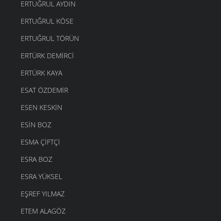
ERTUĞRUL AYDIN
ERTUĞRUL KÖSE
ERTUĞRUL TÖRÜN
ERTÜRK DEMIRCI
ERTÜRK KAYA
ESAT ÖZDEMIR
ESEN KESKIN
ESIN BOZ
ESMA ÇIFTÇI
ESRA BOZ
ESRA YÜKSEL
EŞREF YILMAZ
ETEM ALAGÖZ