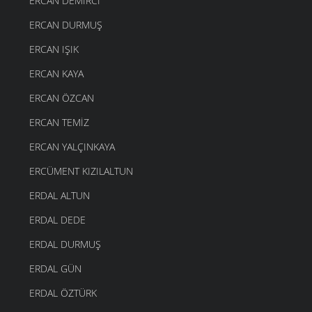
ERCAN DEMIRCI
ERCAN DURMUŞ
ERCAN IŞIK
ERCAN KAYA
ERCAN ÖZCAN
ERCAN TEMIZ
ERCAN YALÇINKAYA
ERCÜMENT KIZILALTUN
ERDAL ALTUN
ERDAL DEDE
ERDAL DURMUŞ
ERDAL GÜN
ERDAL ÖZTÜRK