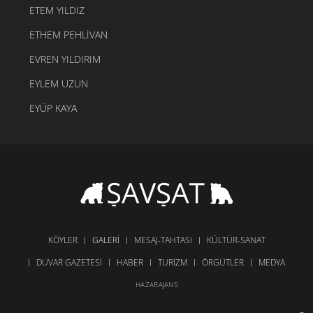
ETEM YILDIZ
ETHEM PEHLIVAN
EVREN YILDIRIM
EYLEM UZUN
EYÜP KAYA
KÖYLER
GALERI
MESAJ-TAHTASI
KÜLTÜR-SANAT
DUVAR GAZETESI
HABER
TURIZM
ÖRGÜTLER
MEDYA
HAZARAJANS