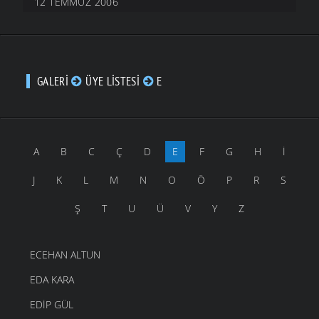
12 TEMMUZ 2006
GALERI
ÜYE LISTESI
E
A
B
C
Ç
D
E
F
G
H
İ
J
K
L
M
N
O
Ö
P
R
S
Ş
T
U
Ü
V
Y
Z
ECEHAN ALTUN
EDA KARA
EDIP GÜL