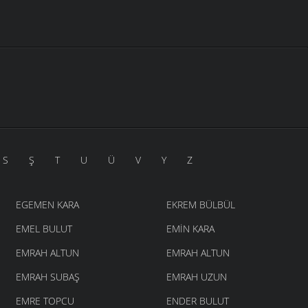
S
Ş
T
U
Ü
V
Y
Z
EGEMEN KARA
EKREM BÜLBÜL
EMEL BULUT
EMIN KARA
EMRAH ALTUN
EMRAH ALTUN
EMRAH SUBAŞ
EMRAH UZUN
EMRE TOPCU
ENDER BULUT