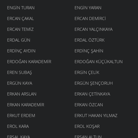
ENGIN TURAN
ENGIN YARAN
ERCAN ÇAKAL
ERCAN DEMIRCI
ERCAN TEMIZ
ERCAN YALÇINKAYA
ERDAL GÜN
ERDAL ÖZTÜRK
ERDINÇ AYDIN
ERDINÇ ŞAHIN
ERDOĞAN KARADEMIR
ERDOĞAN KÜÇÜKALTUN
EREN SUBAŞ
ERGIN ÇELIK
ERGÜN KAYA
ERGÜN ŞENÇORUH
ERKAN ARSLAN
ERKAN ÇETINKAYA
ERKAN KARADEMIR
ERKAN ÖZCAN
ERKUT ERDEM
ERKUT HAKAN YILMAZ
EROL KARA
EROL KOŞAR
ERSAL KAYA
ERSAN ALTUN