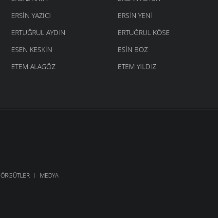
ERSIN YAZICI
ERSIN YENI
ERTUĞRUL AYDIN
ERTUĞRUL KÖSE
ESEN KESKIN
ESIN BOZ
ETEM ALAGÖZ
ETEM YILDIZ
ÖRGÜTLER
MEDYA