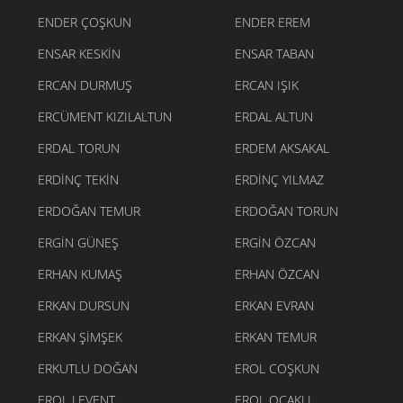
ENDER ÇOŞKUN
ENDER EREM
ENSAR KESKIN
ENSAR TABAN
ERCAN DURMUŞ
ERCAN IŞIK
ERCÜMENT KIZILALTUN
ERDAL ALTUN
ERDAL TORUN
ERDEM AKSAKAL
ERDINÇ TEKIN
ERDINÇ YILMAZ
ERDOĞAN TEMUR
ERDOĞAN TORUN
ERGIN GÜNEŞ
ERGIN ÖZCAN
ERHAN KUMAŞ
ERHAN ÖZCAN
ERKAN DURSUN
ERKAN EVRAN
ERKAN ŞIMŞEK
ERKAN TEMUR
ERKUTLU DOĞAN
EROL COŞKUN
EROL LEVENT
EROL OCAKLI