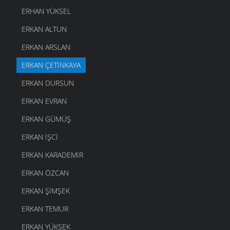
ERHAN YÜKSEL
ERKAN ALTUN
ERKAN ARSLAN
ERKAN ÇETINKAYA
ERKAN DURSUN
ERKAN EVRAN
ERKAN GÜMÜŞ
ERKAN İŞCI
ERKAN KARADEMIR
ERKAN ÖZCAN
ERKAN ŞIMŞEK
ERKAN TEMUR
ERKAN YÜKSEK