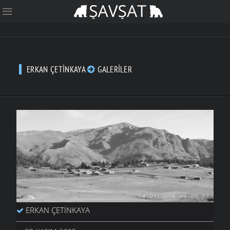
ERKAN ÇETINKAYA
GALERILER
ERKAN ÇETINKAYA