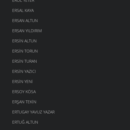
EROL YETER
ERSAL KAYA
ERSAN ALTUN
ERSAN YILDIRIM
ERSIN ALTUN
ERSIN TORUN
ERSIN TURAN
ERSIN YAZICI
ERSIN YENI
ERSOY KÖSA
ERŞAN TEKIN
ERTUGAY YAVUZ YAZAR
ERTUĞ ALTUN