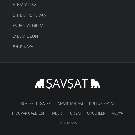
ETEM YILDIZ
ETHEM PEHLIVAN
EVREN YILDIRIM
EYLEM UZUN
EYÜP KAYA
KÖYLER
GALERI
MESAJ-TAHTASI
KÜLTÜR-SANAT
DUVAR GAZETESI
HABER
TURIZM
ÖRGÜTLER
MEDYA
HAZARAJANS