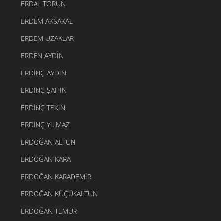
ERDAL TORUN
ERDEM AKSAKAL
ERDEM UZAKLAR
ERDEN AYDIN
ERDINÇ AYDIN
ERDINÇ ŞAHIN
ERDINÇ TEKIN
ERDINÇ YILMAZ
ERDOĞAN ALTUN
ERDOĞAN KARA
ERDOĞAN KARADEMIR
ERDOĞAN KÜÇÜKALTUN
ERDOĞAN TEMUR