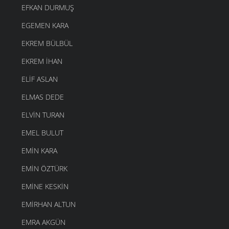
EFKAN DURMUŞ
EGEMEN KARA
EKREM BÜLBÜL
EKREM İHAN
ELIF ASLAN
ELMAS DEDE
ELVIN TURAN
EMEL BULUT
EMIN KARA
EMIN ÖZTÜRK
EMINE KESKIN
EMIRHAN ALTUN
EMRA AKGÜN