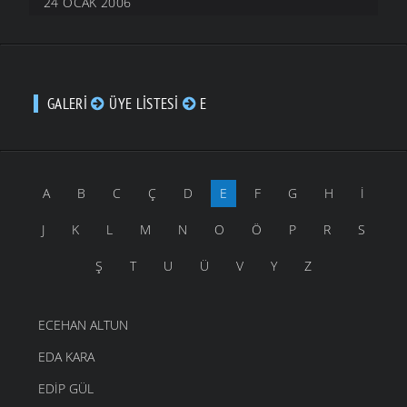
24 OCAK 2006
GALERI
ÜYE LISTESI
E
A
B
C
Ç
D
E
F
G
H
İ
J
K
L
M
N
O
Ö
P
R
S
Ş
T
U
Ü
V
Y
Z
ECEHAN ALTUN
EDA KARA
EDIP GÜL