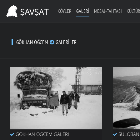
KÖYLER
GALERI
MESAJ-TAHTASI
KÜLTÜR
GÖKHAN ÖĞCEM
GALERILER
GÖKHAN ÖĞCEM GALERI
SULOBAN 