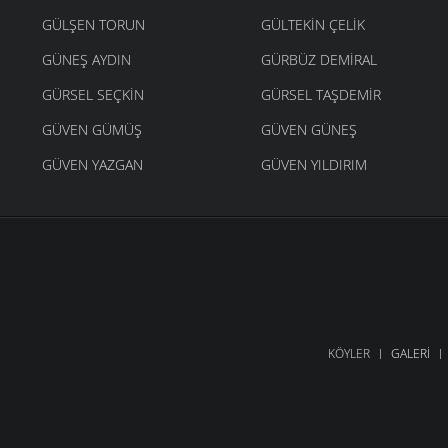
GÜLŞEN TORUN
GÜLTEKIN ÇELIK
GÜNEŞ AYDIN
GÜRBÜZ DEMIRAL
GÜRSEL SEÇKIN
GÜRSEL TAŞDEMIR
GÜVEN GÜMÜŞ
GÜVEN GÜNEŞ
GÜVEN YAZGAN
GÜVEN YILDIRIM
KÖYLER
GALERI