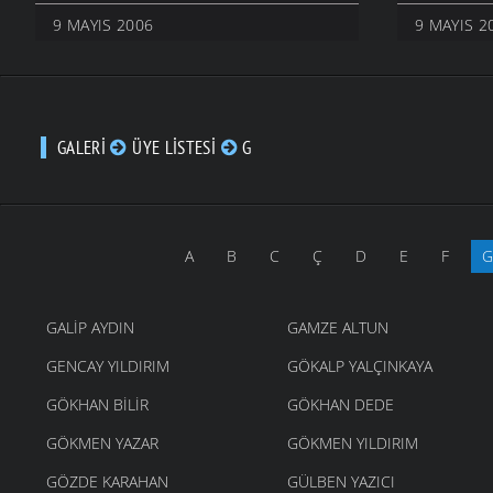
9 MAYIS 2006
9 MAYIS 2
GALERI
ÜYE LISTESI
G
A
B
C
Ç
D
E
F
G
GALIP AYDIN
GAMZE ALTUN
GENCAY YILDIRIM
GÖKALP YALÇINKAYA
GÖKHAN BILIR
GÖKHAN DEDE
GÖKMEN YAZAR
GÖKMEN YILDIRIM
GÖZDE KARAHAN
GÜLBEN YAZICI