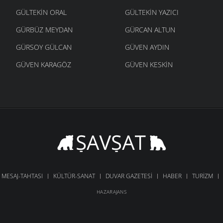
GÜLTEKIN ORAL
GÜLTEKIN YAZICI
GÜRBÜZ MEYDAN
GÜRCAN ALTUN
GÜRSOY GÜLCAN
GÜVEN AYDIN
GÜVEN KARAGÖZ
GÜVEN KESKIN
MESAJ-TAHTASI
KÜLTÜR-SANAT
DUVAR GAZETESI
HABER
TURIZM
HAZARAJANS