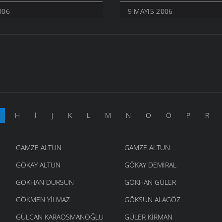
006
9 MAYIS 2006
H
İ
J
K
L
M
N
O
Ö
P
R
GAMZE ALTUN
GAMZE ALTUN
GÖKAY ALTUN
GÖKAY DEMIRAL
GÖKHAN DURSUN
GÖKHAN GÜLER
GÖKMEN YILMAZ
GÖKSUN ALAGÖZ
GÜLCAN KARAOSMANOĞLU
GÜLER KIRMAN