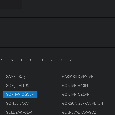
S
Ş
T
U
Ü
V
Y
Z
GAMZE KUŞ
GARIP KILIÇARSLAN
GÖKÇE ALTUN
GÖKHAN AYDIN
GÖKHAN ÖĞCEM
GÖKHAN ÖZCAN
GÖNÜL BARAN
GÖRGÜN SERKAN ALTUN
GÜLLIZAR ASLAN
GÜLNEVAL KARAGÖZ