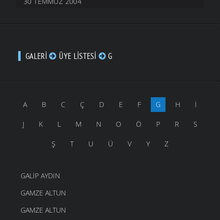
30 TEMMUZ 2004
GALERI
ÜYE LISTESI
G
A
B
C
Ç
D
E
F
G
H
İ
J
K
L
M
N
O
Ö
P
R
S
Ş
T
U
Ü
V
Y
Z
GALIP AYDIN
GAMZE ALTUN
GAMZE ALTUN