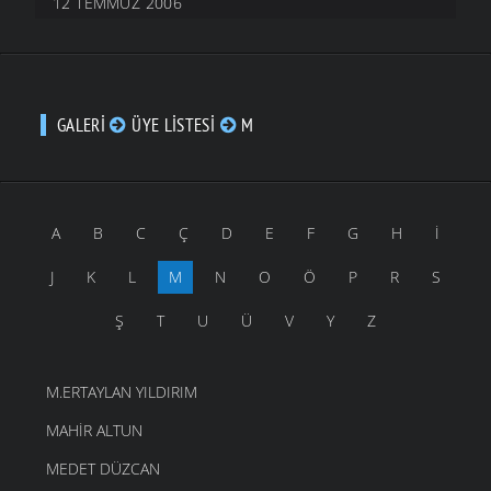
12 TEMMUZ 2006
GALERI
ÜYE LISTESI
M
A
B
C
Ç
D
E
F
G
H
İ
J
K
L
M
N
O
Ö
P
R
S
Ş
T
U
Ü
V
Y
Z
M.ERTAYLAN YILDIRIM
MAHIR ALTUN
MEDET DÜZCAN