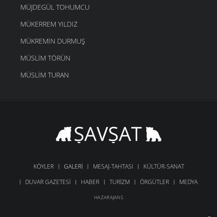
MÜJDEGÜL TOHUMCU
MÜKERREM YILDIZ
MÜKREMIN DURMUŞ
MÜSLIM TÖRÜN
MÜSLIM TURAN
KÖYLER
GALERI
MESAJ-TAHTASI
KÜLTÜR-SANAT
DUVAR GAZETESI
HABER
TURIZM
ÖRGÜTLER
MEDYA
HAZARAJANS