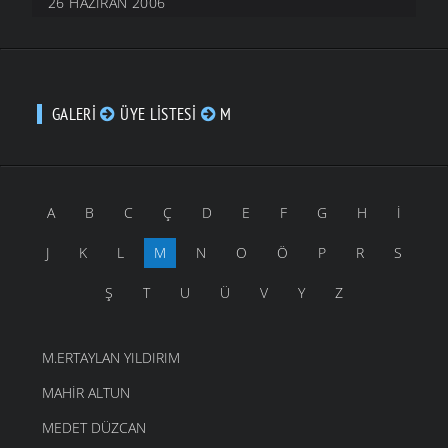
26 HAZIRAN 2006
GALERI
ÜYE LISTESI
M
A
B
C
Ç
D
E
F
G
H
İ
J
K
L
M
N
O
Ö
P
R
S
Ş
T
U
Ü
V
Y
Z
M.ERTAYLAN YILDIRIM
MAHIR ALTUN
MEDET DÜZCAN