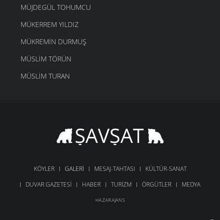
MÜJDEGÜL TOHUMCU
MÜKERREM YILDIZ
MÜKREMIN DURMUŞ
MÜSLIM TÖRÜN
MÜSLIM TURAN
KÖYLER
GALERI
MESAJ-TAHTASI
KÜLTÜR-SANAT
DUVAR GAZETESI
HABER
TURIZM
ÖRGÜTLER
MEDYA
HAZARAJANS