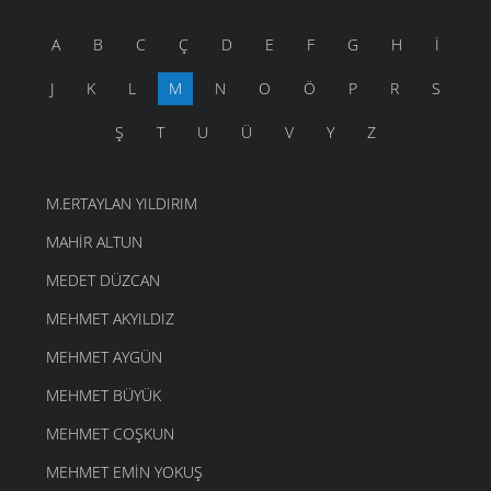
A
B
C
Ç
D
E
F
G
H
İ
J
K
L
M
N
O
Ö
P
R
S
Ş
T
U
Ü
V
Y
Z
M.ERTAYLAN YILDIRIM
MAHIR ALTUN
MEDET DÜZCAN
MEHMET AKYILDIZ
MEHMET AYGÜN
MEHMET BÜYÜK
MEHMET COŞKUN
MEHMET EMIN YOKUŞ