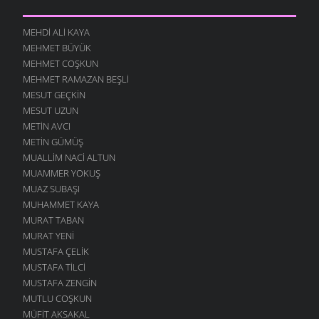
MEHDI ALI KAYA
MEHMET BÜYÜK
MEHMET COŞKUN
MEHMET RAMAZAN BEŞLI
MESUT GEÇKIN
MESUT UZUN
METIN AVCI
METIN GÜMÜŞ
MUALLIM NACI ALTUN
MUAMMER YOKUŞ
MUAZ SUBAŞI
MUHAMMET KAYA
MURAT TABAN
MURAT YENI
MUSTAFA ÇELIK
MUSTAFA TILCI
MUSTAFA ZENGIN
MUTLU COŞKUN
MÜFIT AKSAKAL