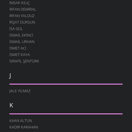
İMSAK KILIÇ
İRFAN DEMIRAL
İRFAN YALDUZ
İRŞAT DURSUN
ISA GÜL
ISMAIL EKINCI
İSMAIL URHAN
İSMET ACI
ISMET KAYA
İSRAFIL ŞENTÜRK
J
JALE YILMAZ
K
KAAN ALTUN
KADIR KARAHAN