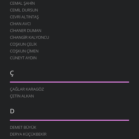
CEMAL ŞAHIN
CEMIL DURSUN
CEVRI ALTINTAŞ
CIHAN AVCI
CIHANER DUMAN
CIHANGIR KALYONCU
COŞKUN ÇELIK
COŞKUN ÇIMEN
CÜNEYT AYDIN
Ç
ÇAĞLAR KARAGÖZ
ÇETIN ALKAN
D
DEMET BÜYÜK
DERYA KÜÇÜKBEKIR