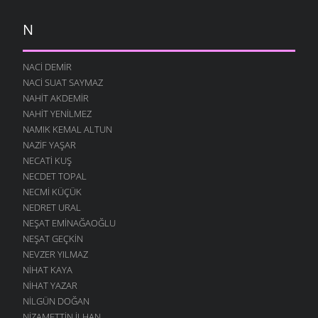
N
NACI DEMIR
NACI SUAT SAYMAZ
NAHIT AKDEMIR
NAHIT YENILMEZ
NAMIK KEMAL ALTUN
NAZIF YAŞAR
NECATI KUŞ
NECDET TOPAL
NECMI KÜÇÜK
NEDRET URAL
NEŞAT EMINAĞAOĞLU
NEŞAT GEÇKIN
NEVZER YILMAZ
NIHAT KAYA
NIHAT YAZAR
NILGÜN DOĞAN
NIZAMETTIN İLHAN