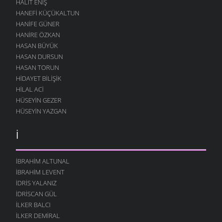
HALIT ENIŞ
HANEFI KÜÇÜKALTUN
HANIFE GÜNER
HANIRE ÖZKAN
HASAN BÜYÜK
HASAN DURSUN
HASAN TORUN
HIDAYET BILIŞIK
HILAL ACI
HÜSEYIN GEZER
HÜSEYIN YAZGAN
İ
İBRAHIM ALTUNAL
İBRAHIM LEVENT
İDRIS YALANIZ
IDRISCAN GÜL
İLKER BALCI
İLKER DEMIRAL