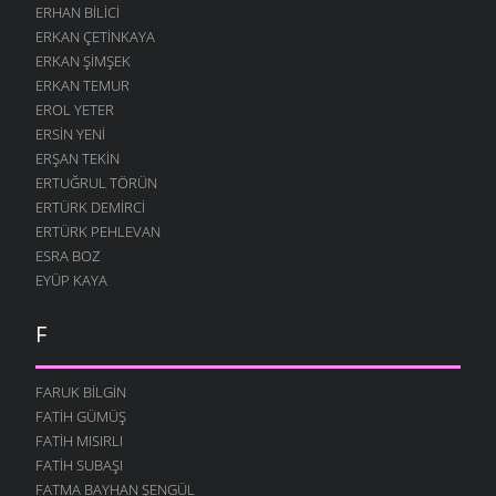
ERHAN BILICI
ERKAN ÇETINKAYA
ERKAN ŞIMŞEK
ERKAN TEMUR
EROL YETER
ERSIN YENI
ERŞAN TEKIN
ERTUĞRUL TÖRÜN
ERTÜRK DEMIRCI
ERTÜRK PEHLEVAN
ESRA BOZ
EYÜP KAYA
F
FARUK BILGIN
FATIH GÜMÜŞ
FATIH MISIRLI
FATIH SUBAŞI
FATMA BAYHAN ŞENGÜL