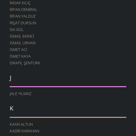
İMSAK KILIÇ
İRFAN DEMIRAL
İRFAN YALDUZ
İRŞAT DURSUN
ISA GÜL
ISMAIL EKINCI
İSMAIL URHAN
İSMET ACI
ISMET KAYA
İSRAFIL ŞENTÜRK
J
JALE YILMAZ
K
KAAN ALTUN
KADIR KARAHAN