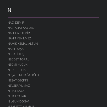
N
NACI DEMIR
NACI SUAT SAYMAZ
NAHIT AKDEMIR
NAHIT YENILMEZ
NAMIK KEMAL ALTUN
NAZIF YAŞAR
NECATI KUŞ
NECDET TOPAL
NECMI KÜÇÜK
NEDRET URAL
NEŞAT EMINAĞAOĞLU
NEŞAT GEÇKIN
NEVZER YILMAZ
NIHAT KAYA
NIHAT YAZAR
NILGÜN DOĞAN
NIZAMETTIN İLHAN