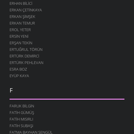
ERHAN BILICI
ERKAN ÇETINKAYA
ERKAN ŞIMŞEK
ERKAN TEMUR
EROL YETER
ERSIN YENI
ERŞAN TEKIN
ERTUĞRUL TÖRÜN
ERTÜRK DEMIRCI
ERTÜRK PEHLEVAN
ESRA BOZ
EYÜP KAYA
F
FARUK BILGIN
FATIH GÜMÜŞ
FATIH MISIRLI
FATIH SUBAŞI
FATMA BAYHAN ŞENGÜL