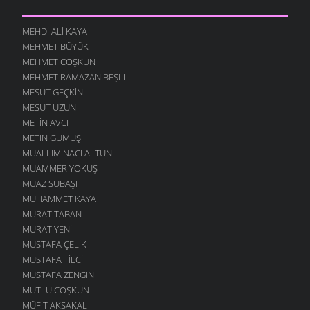
MEHDI ALI KAYA
MEHMET BÜYÜK
MEHMET COŞKUN
MEHMET RAMAZAN BEŞLI
MESUT GEÇKIN
MESUT UZUN
METIN AVCI
METIN GÜMÜŞ
MUALLIM NACI ALTUN
MUAMMER YOKUŞ
MUAZ SUBAŞI
MUHAMMET KAYA
MURAT TABAN
MURAT YENI
MUSTAFA ÇELIK
MUSTAFA TILCI
MUSTAFA ZENGIN
MUTLU COŞKUN
MÜFIT AKSAKAL