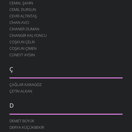
CEMAL ŞAHIN
CEMIL DURSUN
CEVRI ALTINTAŞ
CIHAN AVCI
CIHANER DUMAN
CIHANGIR KALYONCU
COŞKUN ÇELIK
COŞKUN ÇIMEN
CÜNEYT AYDIN
Ç
ÇAĞLAR KARAGÖZ
ÇETIN ALKAN
D
DEMET BÜYÜK
DERYA KÜÇÜKBEKIR