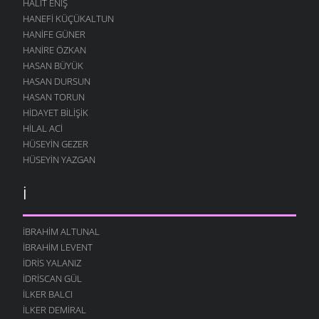
HALIT ENIŞ
HANEFI KÜÇÜKALTUN
HANIFE GÜNER
HANIRE ÖZKAN
HASAN BÜYÜK
HASAN DURSUN
HASAN TORUN
HIDAYET BILIŞIK
HILAL ACI
HÜSEYIN GEZER
HÜSEYIN YAZGAN
İ
İBRAHIM ALTUNAL
İBRAHIM LEVENT
İDRIS YALANIZ
IDRISCAN GÜL
İLKER BALCI
İLKER DEMIRAL