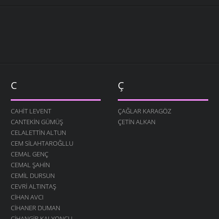
C
Ç
CAHIT LEVENT
ÇAĞLAR KARAGÖZ
CANTEKIN GÜMÜŞ
ÇETIN ALKAN
CELALETTIN ALTUN
CEM SILAHTAROĞLLU
CEMAL GENÇ
CEMAL ŞAHIN
CEMIL DURSUN
CEVRI ALTINTAŞ
CIHAN AVCI
CIHANER DUMAN
CIHANGIR KALYONCU