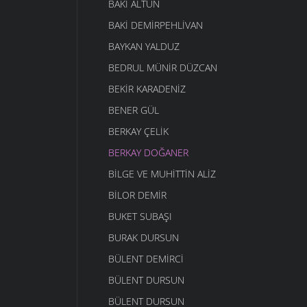
BAKI ALTUN
BAKI DEMIRPEHLIVAN
BAYKAN YALDUZ
BEDRUL MÜNIR DÜZCAN
BEKIR KARADENIZ
BENER GÜL
BERKAY ÇELIK
BERKAY DOĞANER
BILGE VE MUHITTIN ALIZ
BILOR DEMIR
BUKET SUBAŞI
BURAK DURSUN
BÜLENT DEMIRCI
BÜLENT DURSUN
BÜLENT DURSUN