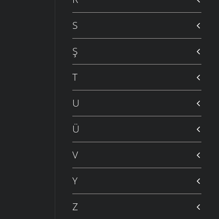
S
Ş
T
U
Ü
V
Y
Z