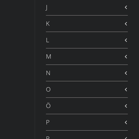
J
K
L
M
N
O
Ö
P
R