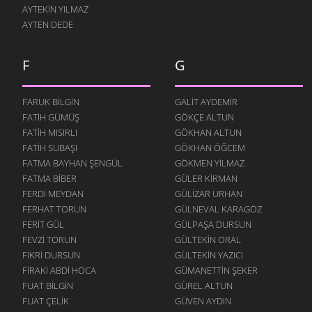
AYTEKIN YILMAZ
AYTEN DEDE
F
G
FARUK BILGIN
GALIT AYDEMIR
FATIH GÜMÜŞ
GÖKÇE ALTUN
FATIH MISIRLI
GÖKHAN ALTUN
FATIH SUBAŞI
GÖKHAN ÖĞCEM
FATMA BAYHAN ŞENGÜL
GÖKMEN YILMAZ
FATMA BIBER
GÜLER KIRMAN
FERDI MEYDAN
GÜLIZAR URHAN
FERHAT TORUN
GÜLNEVAL KARAGÖZ
FERIT GÜL
GÜLPAŞA DURSUN
FEVZI TORUN
GÜLTEKIN ORAL
FIKRI DURSUN
GÜLTEKIN YAZICI
FIRAKI ABDI HOCA
GÜMANETTIN ŞEKER
FUAT BILGIN
GÜREL ALTUN
FUAT ÇELIK
GÜVEN AYDIN