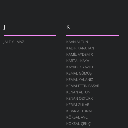
J
K
JALE YILMAZ
KAAN ALTUN
KADIR KARAHAN
KAMIL AYDEMIR
KARTAL KAYA
KAYABEK YAZICI
KEMAL GÜMÜŞ
KEMAL YALANIZ
KEMALETTIN BAŞAR
KENAN ALTUN
KENAN ÖZTÜRK
KERIM GÜLAR
KIBAR ALTUNAL
KÖKSAL AVCI
KÖKSAL ÇEKIÇ