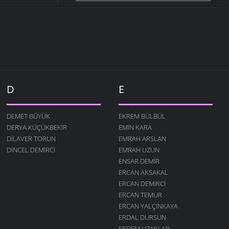
D
E
DEMET BÜYÜK
EKREM BÜLBÜL
DERYA KÜÇÜKBEKIR
EMIN KARA
DILAVER TORUN
EMRAH ARSLAN
DINCEL DEMIRCI
EMRAH UZUN
ENSAR DEMIR
ERCAN AKSAKAL
ERCAN DEMIRCI
ERCAN TEMUR
ERCAN YALÇINKAYA
ERDAL DURSUN
ERDEM UZAKLAR