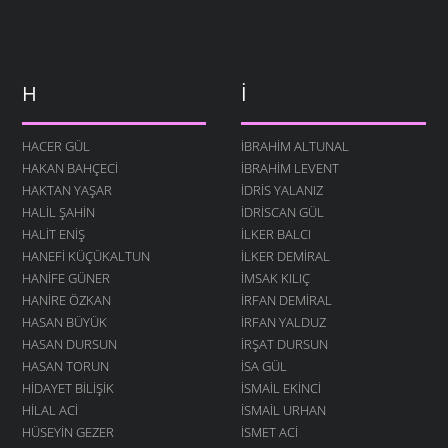
H
İ
HACER GÜL
İBRAHIM ALTUNAL
HAKAN BAHÇECI
İBRAHIM LEVENT
HAKTAN YAŞAR
İDRIS YALANIZ
HALIL ŞAHIN
IDRISCAN GÜL
HALIT ENIŞ
İLKER BALCI
HANEFI KÜÇÜKALTUN
İLKER DEMIRAL
HANIFE GÜNER
İMSAK KILIÇ
HANIRE ÖZKAN
İRFAN DEMIRAL
HASAN BÜYÜK
İRFAN YALDUZ
HASAN DURSUN
İRŞAT DURSUN
HASAN TORUN
ISA GÜL
HIDAYET BILIŞIK
ISMAIL EKINCI
HILAL ACI
İSMAIL URHAN
HÜSEYIN GEZER
İSMET ACI