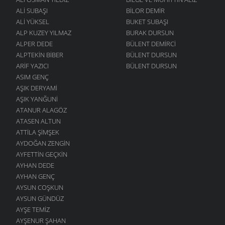
ALI SUBAŞI
BILOR DEMIR
ALI YÜKSEL
BUKET SUBAŞI
ALP KUZEY YILMAZ
BURAK DURSUN
ALPER DEDE
BÜLENT DEMIRCI
ALPTEKIN BIBER
BÜLENT DURSUN
ARIF YAZICI
BÜLENT DURSUN
ASIM GENÇ
AŞIK DERYAMI
AŞIK YANĞUNI
ATANUR ALAGÖZ
ATASEN ALTUN
ATTILA ŞIMŞEK
AYDOĞAN ZENGIN
AYFETTIN GEÇKIN
AYHAN DEDE
AYHAN GENÇ
AYSUN COŞKUN
AYSUN GÜNDÜZ
AYŞE TEMIZ
AYŞENUR ŞAHAN