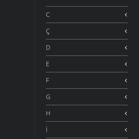
C
Ç
D
E
F
G
H
İ