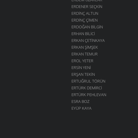
ERDENER SEÇKIN
ERDINÇ ALTUN
ERDINÇ ÇIMEN
ERDOĞAN BILGIN
ERHAN BILICI
ERKAN ÇETINKAYA
ERKAN ŞIMŞEK
ERKAN TEMUR
EROL YETER
ERSIN YENI
ERŞAN TEKIN
ERTUĞRUL TÖRÜN
ERTÜRK DEMIRCI
ERTÜRK PEHLEVAN
ESRA BOZ
EYÜP KAYA