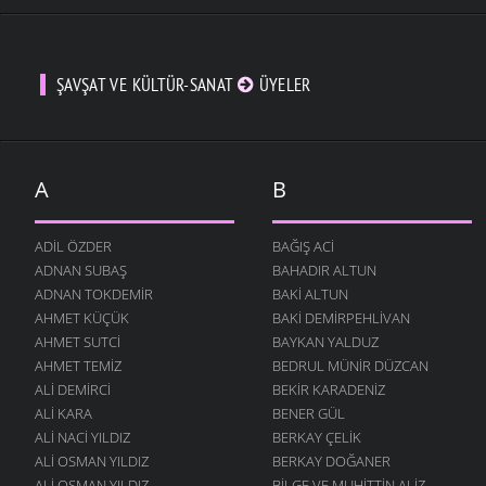
ŞAVŞAT VE KÜLTÜR-SANAT
ÜYELER
A
B
ADIL ÖZDER
BAĞIŞ ACI
ADNAN SUBAŞ
BAHADIR ALTUN
ADNAN TOKDEMIR
BAKI ALTUN
AHMET KÜÇÜK
BAKI DEMIRPEHLIVAN
AHMET SUTCI
BAYKAN YALDUZ
AHMET TEMIZ
BEDRUL MÜNIR DÜZCAN
ALI DEMIRCI
BEKIR KARADENIZ
ALI KARA
BENER GÜL
ALI NACI YILDIZ
BERKAY ÇELIK
ALI OSMAN YILDIZ
BERKAY DOĞANER
ALI OSMAN YILDIZ
BILGE VE MUHITTIN ALIZ