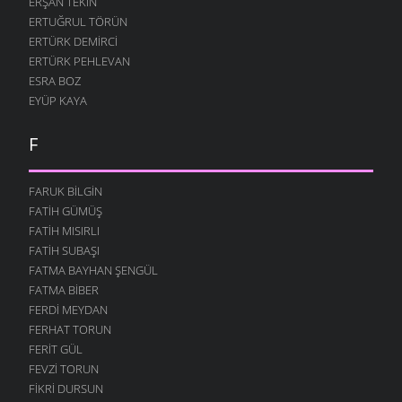
ERŞAN TEKIN
ERTUĞRUL TÖRÜN
ERTÜRK DEMIRCI
ERTÜRK PEHLEVAN
ESRA BOZ
EYÜP KAYA
F
FARUK BILGIN
FATIH GÜMÜŞ
FATIH MISIRLI
FATIH SUBAŞI
FATMA BAYHAN ŞENGÜL
FATMA BIBER
FERDI MEYDAN
FERHAT TORUN
FERIT GÜL
FEVZI TORUN
FIKRI DURSUN