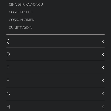
CIHANGIR KALYONCU
COŞKUN ÇELIK
COŞKUN ÇIMEN
CÜNEYT AYDIN
Ç
D
E
F
G
H