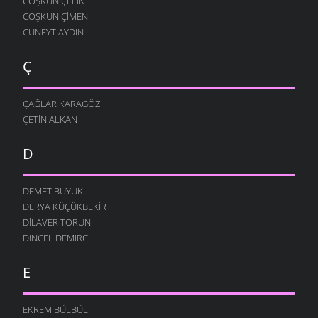
COŞKUN ÇELIK
COŞKUN ÇIMEN
CÜNEYT AYDIN
Ç
ÇAĞLAR KARAGÖZ
ÇETIN ALKAN
D
DEMET BÜYÜK
DERYA KÜÇÜKBEKIR
DILAVER TORUN
DINCEL DEMIRCI
E
EKREM BÜLBÜL