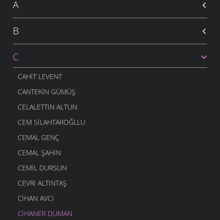
A
B
C
CAHIT LEVENT
CANTEKIN GÜMÜŞ
CELALETTIN ALTUN
CEM SILAHTAROĞLLU
CEMAL GENÇ
CEMAL ŞAHIN
CEMIL DURSUN
CEVRI ALTINTAŞ
CIHAN AVCI
CIHANER DUMAN