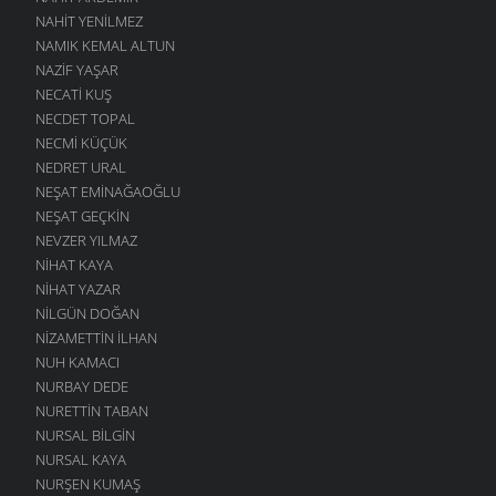
NAHIT YENILMEZ
NAMIK KEMAL ALTUN
NAZIF YAŞAR
NECATI KUŞ
NECDET TOPAL
NECMI KÜÇÜK
NEDRET URAL
NEŞAT EMINAĞAOĞLU
NEŞAT GEÇKIN
NEVZER YILMAZ
NIHAT KAYA
NIHAT YAZAR
NILGÜN DOĞAN
NIZAMETTIN İLHAN
NUH KAMACI
NURBAY DEDE
NURETTIN TABAN
NURSAL BILGIN
NURSAL KAYA
NURŞEN KUMAŞ