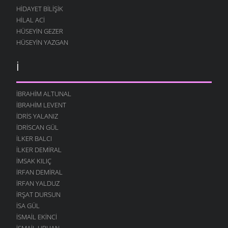
HIDAYET BILIŞIK
HILAL ACI
HÜSEYIN GEZER
HÜSEYIN YAZGAN
İ
İBRAHIM ALTUNAL
İBRAHIM LEVENT
İDRIS YALANIZ
IDRISCAN GÜL
İLKER BALCI
İLKER DEMIRAL
İMSAK KILIÇ
İRFAN DEMIRAL
İRFAN YALDUZ
İRŞAT DURSUN
ISA GÜL
ISMAIL EKINCI
İSMAIL URHAN