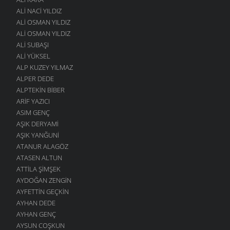
ALI NACI YILDIZ
ALI OSMAN YILDIZ
ALI OSMAN YILDIZ
ALI SUBAŞI
ALI YÜKSEL
ALP KUZEY YILMAZ
ALPER DEDE
ALPTEKIN BIBER
ARIF YAZICI
ASIM GENÇ
AŞIK DERYAMI
AŞIK YANĞUNI
ATANUR ALAGÖZ
ATASEN ALTUN
ATTILA ŞIMŞEK
AYDOĞAN ZENGIN
AYFETTIN GEÇKIN
AYHAN DEDE
AYHAN GENÇ
AYSUN COŞKUN