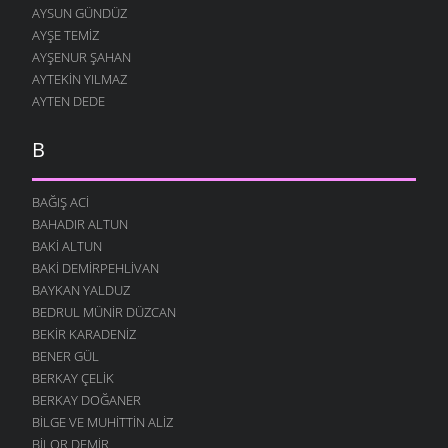
AYSUN GÜNDÜZ
AYŞE TEMIZ
AYŞENUR ŞAHAN
AYTEKIN YILMAZ
AYTEN DEDE
B
BAĞIŞ ACI
BAHADIR ALTUN
BAKI ALTUN
BAKI DEMIRPEHLIVAN
BAYKAN YALDUZ
BEDRUL MÜNIR DÜZCAN
BEKIR KARADENIZ
BENER GÜL
BERKAY ÇELIK
BERKAY DOĞANER
BILGE VE MUHITTIN ALIZ
BILOR DEMIR