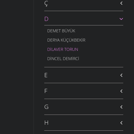
Ç
D
DEMET BÜYÜK
DERYA KÜÇÜKBEKIR
DILAVER TORUN
DINCEL DEMIRCI
E
F
G
H