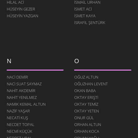
HILAL ACI
İSMAIL URHAN
HÜSEYIN GEZER
İSMET ACI
HÜSEYIN YAZGAN
ISMET KAYA
İSRAFIL ŞENTÜRK
N
O
NACI DEMIR
OĞUZ ALTUN
NACI SUAT SAYMAZ
OĞUZHAN LEVENT
NAHIT AKDEMIR
OKAN BABA
NAHIT YENILMEZ
OKTAY ERIŞTI
NAMIK KEMAL ALTUN
OKTAY TEMIZ
NAZIF YAŞAR
OKTAY YETEN
NECATI KUŞ
ONUR GÜL
NECDET TOPAL
ORHAN ALTUN
NECMI KÜÇÜK
ORHAN KOCA
NEDRET URAL
ORHAN YAĞLI