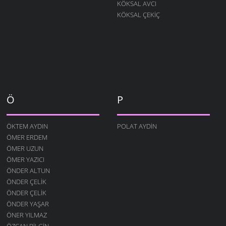
KÖKSAL AVCI
KÖKSAL ÇEKIÇ
Ö
P
ÖKTEM AYDIN
POLAT AYDIN
ÖMER ERDEM
ÖMER UZUN
ÖMER YAZICI
ÖNDER ALTUN
ÖNDER ÇELIK
ÖNDER ÇELIK
ÖNDER YAŞAR
ÖNER YILMAZ
ÖZCAN BILGIN