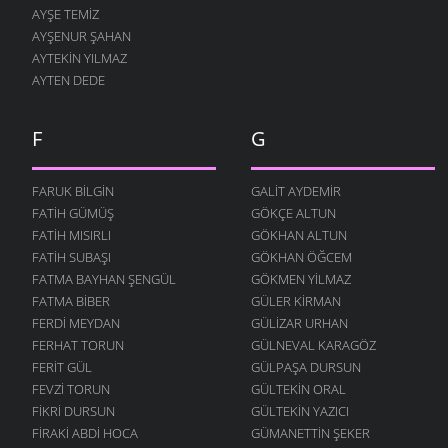
AYŞE TEMIZ
AYŞENUR ŞAHAN
AYTEKIN YILMAZ
AYTEN DEDE
F
G
FARUK BILGIN
GALIT AYDEMIR
FATIH GÜMÜŞ
GÖKÇE ALTUN
FATIH MISIRLI
GÖKHAN ALTUN
FATIH SUBAŞI
GÖKHAN ÖĞCEM
FATMA BAYHAN ŞENGÜL
GÖKMEN YILMAZ
FATMA BIBER
GÜLER KIRMAN
FERDI MEYDAN
GÜLIZAR URHAN
FERHAT TORUN
GÜLNEVAL KARAGÖZ
FERIT GÜL
GÜLPAŞA DURSUN
FEVZI TORUN
GÜLTEKIN ORAL
FIKRI DURSUN
GÜLTEKIN YAZICI
FIRAKI ABDI HOCA
GÜMANETTIN ŞEKER