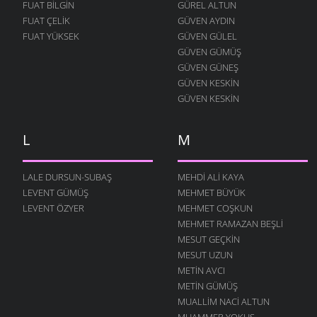
FUAT BILGIN
GÜREL ALTUN
FUAT ÇELIK
GÜVEN AYDIN
FUAT YÜKSEK
GÜVEN GÜLEL
GÜVEN GÜMÜŞ
GÜVEN GÜNEŞ
GÜVEN KESKIN
GÜVEN KESKIN
L
M
LALE DURSUN-SUBAŞ
MEHDI ALI KAYA
LEVENT GÜMÜŞ
MEHMET BÜYÜK
LEVENT ÖZYER
MEHMET COŞKUN
MEHMET RAMAZAN BEŞLI
MESUT GEÇKIN
MESUT UZUN
METIN AVCI
METIN GÜMÜŞ
MUALLIM NACI ALTUN
MUAMMER YOKUŞ