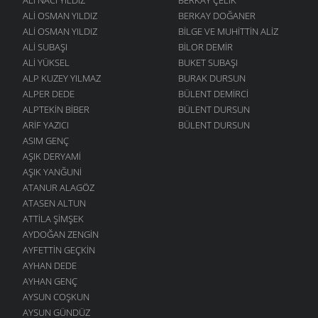
ALI OSMAN YILDIZ
BERKAY DOĞANER
ALI OSMAN YILDIZ
BILGE VE MUHITTIN ALIZ
ALI SUBAŞI
BILOR DEMIR
ALI YÜKSEL
BUKET SUBAŞI
ALP KUZEY YILMAZ
BURAK DURSUN
ALPER DEDE
BÜLENT DEMIRCI
ALPTEKIN BIBER
BÜLENT DURSUN
ARIF YAZICI
BÜLENT DURSUN
ASIM GENÇ
AŞIK DERYAMI
AŞIK YANĞUNI
ATANUR ALAGÖZ
ATASEN ALTUN
ATTILA ŞIMŞEK
AYDOĞAN ZENGIN
AYFETTIN GEÇKIN
AYHAN DEDE
AYHAN GENÇ
AYSUN COŞKUN
AYSUN GÜNDÜZ