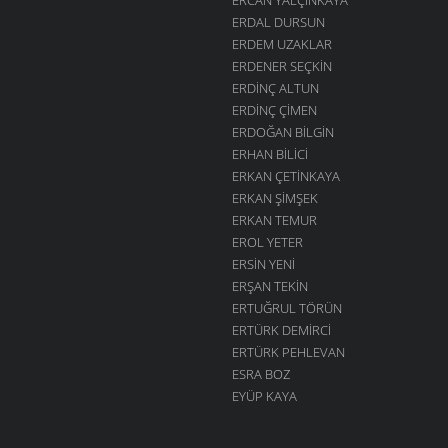
ERDAL DURSUN
ERDEM UZAKLAR
ERDENER SEÇKIN
ERDINÇ ALTUN
ERDINÇ ÇIMEN
ERDOĞAN BILGIN
ERHAN BILICI
ERKAN ÇETINKAYA
ERKAN ŞIMŞEK
ERKAN TEMUR
EROL YETER
ERSIN YENI
ERŞAN TEKIN
ERTUĞRUL TÖRÜN
ERTÜRK DEMIRCI
ERTÜRK PEHLEVAN
ESRA BOZ
EYÜP KAYA