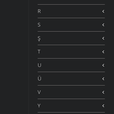
R
S
Ş
T
U
Ü
V
Y