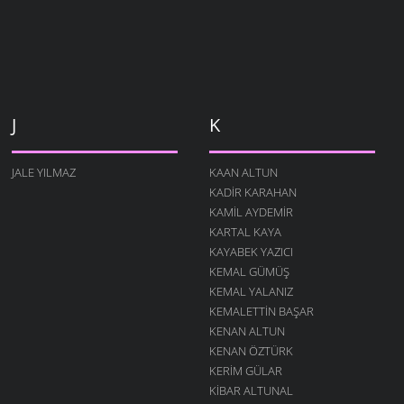
J
K
JALE YILMAZ
KAAN ALTUN
KADIR KARAHAN
KAMIL AYDEMIR
KARTAL KAYA
KAYABEK YAZICI
KEMAL GÜMÜŞ
KEMAL YALANIZ
KEMALETTIN BAŞAR
KENAN ALTUN
KENAN ÖZTÜRK
KERIM GÜLAR
KIBAR ALTUNAL