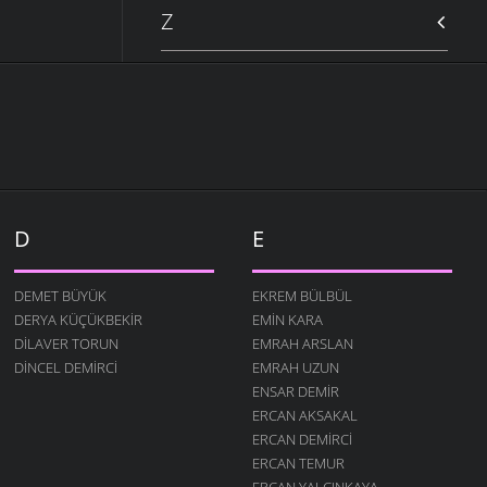
Z
D
E
DEMET BÜYÜK
EKREM BÜLBÜL
DERYA KÜÇÜKBEKIR
EMIN KARA
DILAVER TORUN
EMRAH ARSLAN
DINCEL DEMIRCI
EMRAH UZUN
ENSAR DEMIR
ERCAN AKSAKAL
ERCAN DEMIRCI
ERCAN TEMUR
ERCAN YALÇINKAYA