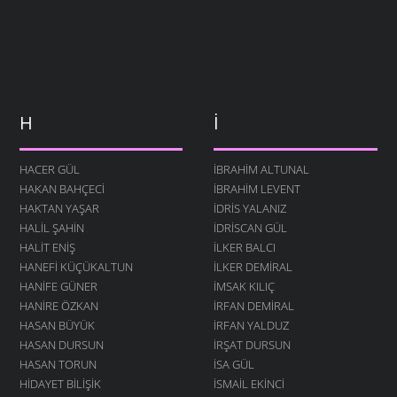
H
İ
HACER GÜL
İBRAHIM ALTUNAL
HAKAN BAHÇECI
İBRAHIM LEVENT
HAKTAN YAŞAR
İDRIS YALANIZ
HALIL ŞAHIN
IDRISCAN GÜL
HALIT ENIŞ
İLKER BALCI
HANEFI KÜÇÜKALTUN
İLKER DEMIRAL
HANIFE GÜNER
İMSAK KILIÇ
HANIRE ÖZKAN
İRFAN DEMIRAL
HASAN BÜYÜK
İRFAN YALDUZ
HASAN DURSUN
İRŞAT DURSUN
HASAN TORUN
ISA GÜL
HIDAYET BILIŞIK
ISMAIL EKINCI