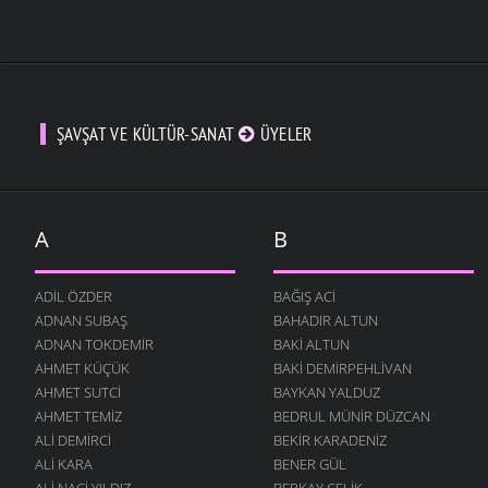
ŞAVŞAT VE KÜLTÜR-SANAT
ÜYELER
A
B
ADIL ÖZDER
BAĞIŞ ACI
ADNAN SUBAŞ
BAHADIR ALTUN
ADNAN TOKDEMIR
BAKI ALTUN
AHMET KÜÇÜK
BAKI DEMIRPEHLIVAN
AHMET SUTCI
BAYKAN YALDUZ
AHMET TEMIZ
BEDRUL MÜNIR DÜZCAN
ALI DEMIRCI
BEKIR KARADENIZ
ALI KARA
BENER GÜL
ALI NACI YILDIZ
BERKAY ÇELIK