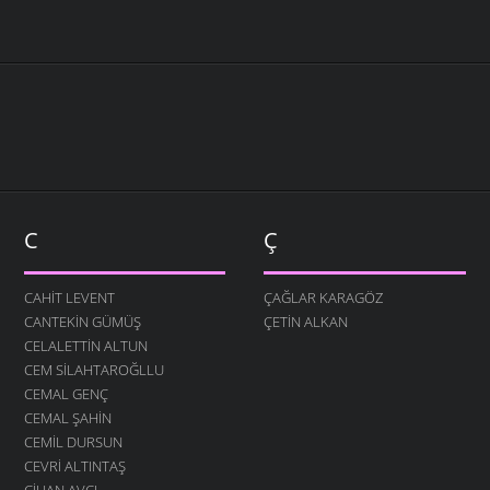
C
Ç
CAHIT LEVENT
ÇAĞLAR KARAGÖZ
CANTEKIN GÜMÜŞ
ÇETIN ALKAN
CELALETTIN ALTUN
CEM SILAHTAROĞLLU
CEMAL GENÇ
CEMAL ŞAHIN
CEMIL DURSUN
CEVRI ALTINTAŞ
CIHAN AVCI