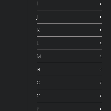
İ
J
K
L
M
N
O
Ö
P