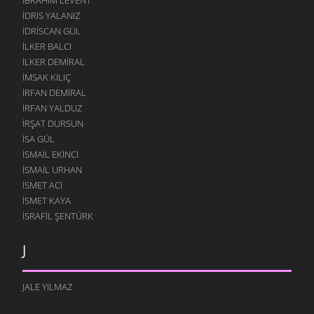
İDRIS YALANIZ
IDRISCAN GÜL
İLKER BALCI
İLKER DEMIRAL
İMSAK KILIÇ
İRFAN DEMIRAL
İRFAN YALDUZ
İRŞAT DURSUN
ISA GÜL
ISMAIL EKINCI
İSMAIL URHAN
İSMET ACI
ISMET KAYA
İSRAFIL ŞENTÜRK
J
JALE YILMAZ