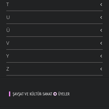
T
U
Ü
V
Y
Z
ŞAVŞAT VE KÜLTÜR-SANAT
ÜYELER