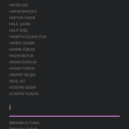
HACER GÜL
HAKAN BAHÇECI
HAKTAN YAŞAR
HALIL ŞAHIN
HALIT ENIŞ
HANEFI KÜÇÜKALTUN
HANIFE GÜNER
HANIRE ÖZKAN
HASAN BÜYÜK
HASAN DURSUN
HASAN TORUN
HIDAYET BILIŞIK
HILAL ACI
HÜSEYIN GEZER
HÜSEYIN YAZGAN
İ
İBRAHIM ALTUNAL
İBRAHIM LEVENT