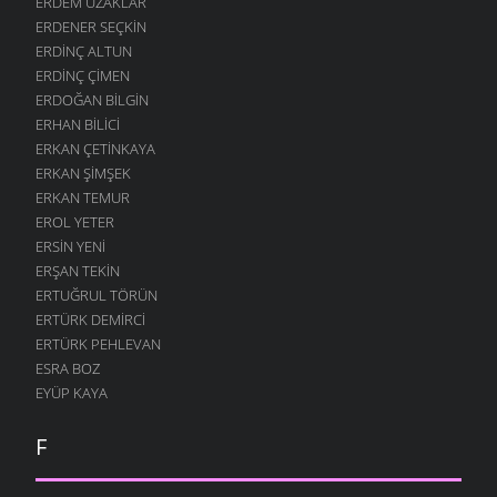
ERDEM UZAKLAR
ERDENER SEÇKIN
ERDINÇ ALTUN
ERDINÇ ÇIMEN
ERDOĞAN BILGIN
ERHAN BILICI
ERKAN ÇETINKAYA
ERKAN ŞIMŞEK
ERKAN TEMUR
EROL YETER
ERSIN YENI
ERŞAN TEKIN
ERTUĞRUL TÖRÜN
ERTÜRK DEMIRCI
ERTÜRK PEHLEVAN
ESRA BOZ
EYÜP KAYA
F