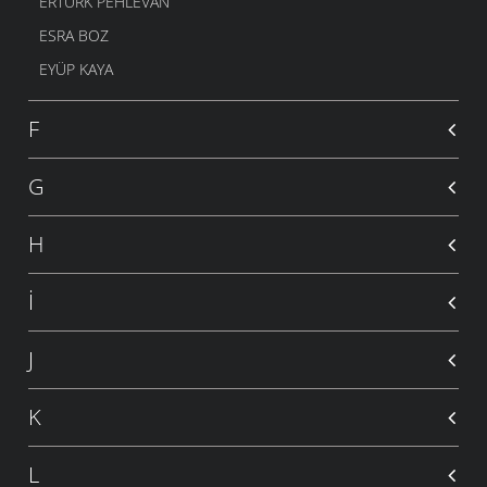
ERTÜRK PEHLEVAN
ESRA BOZ
EYÜP KAYA
F
G
H
İ
J
K
L