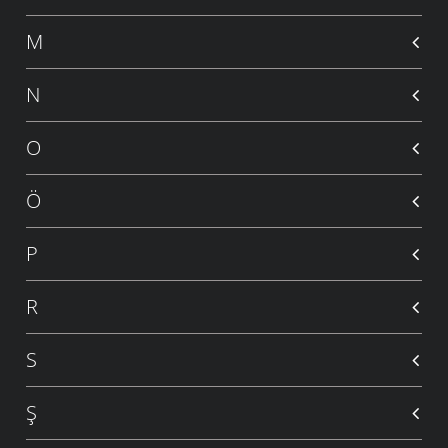
M
N
O
Ö
P
R
S
Ş