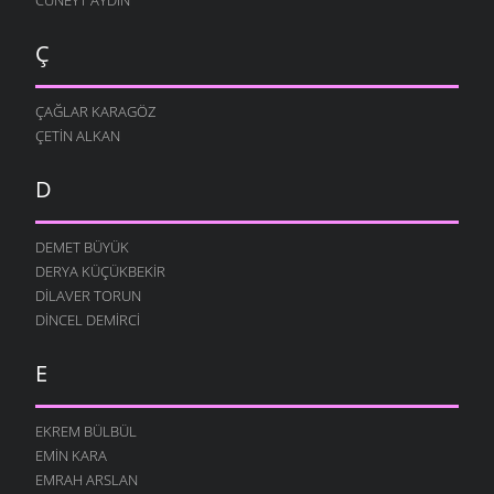
Ç
ÇAĞLAR KARAGÖZ
ÇETIN ALKAN
D
DEMET BÜYÜK
DERYA KÜÇÜKBEKIR
DILAVER TORUN
DINCEL DEMIRCI
E
EKREM BÜLBÜL
EMIN KARA
EMRAH ARSLAN