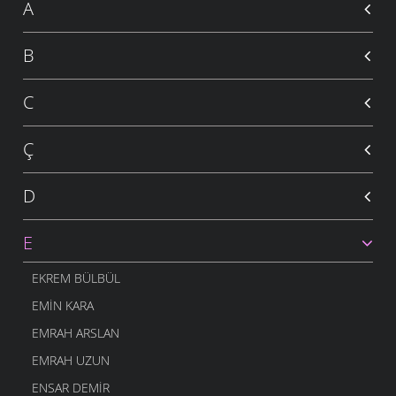
A
B
C
Ç
D
E
EKREM BÜLBÜL
EMIN KARA
EMRAH ARSLAN
EMRAH UZUN
ENSAR DEMIR