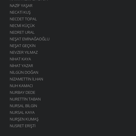
NAZIF YAŞAR
NECATI KUŞ
NECDET TOPAL
NECMI KÜÇÜK
NEDRET URAL
NEŞAT EMINAĞAOĞLU
NEŞAT GEÇKIN
NEVZER YILMAZ
NIHAT KAYA
NIHAT YAZAR
NILGÜN DOĞAN
NIZAMETTIN İLHAN
NUH KAMACI
NURBAY DEDE
NURETTIN TABAN
NURSAL BILGIN
NURSAL KAYA
NURŞEN KUMAŞ
NUSRET ERIŞTI