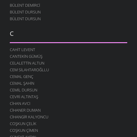
BÜLENT DEMIRCI
BÜLENT DURSUN
BÜLENT DURSUN
C
CAHIT LEVENT
CANTEKIN GÜMÜŞ
CELALETTIN ALTUN
CEM SILAHTAROĞLLU
CEMAL GENÇ
CEMAL ŞAHIN
CEMIL DURSUN
CEVRI ALTINTAŞ
CIHAN AVCI
CIHANER DUMAN
CIHANGIR KALYONCU
COŞKUN ÇELIK
COŞKUN ÇIMEN
CÜNEYT AYDIN