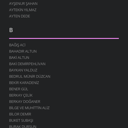
AYŞENUR ŞAHAN
AYTEKIN YILMAZ
AYTEN DEDE
B
BAĞIŞ ACI
BAHADIR ALTUN
BAKI ALTUN
BAKI DEMIRPEHLIVAN
BAYKAN YALDUZ
BEDRUL MÜNIR DÜZCAN
BEKIR KARADENIZ
BENER GÜL
BERKAY ÇELIK
BERKAY DOĞANER
BILGE VE MUHITTIN ALIZ
BILOR DEMIR
BUKET SUBAŞI
BURAK DURSUN