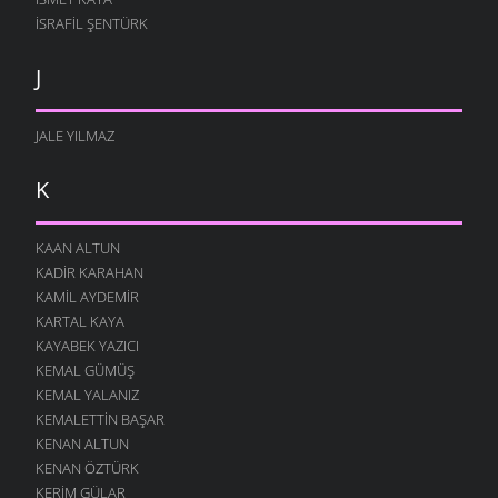
İSRAFIL ŞENTÜRK
J
JALE YILMAZ
K
KAAN ALTUN
KADIR KARAHAN
KAMIL AYDEMIR
KARTAL KAYA
KAYABEK YAZICI
KEMAL GÜMÜŞ
KEMAL YALANIZ
KEMALETTIN BAŞAR
KENAN ALTUN
KENAN ÖZTÜRK
KERIM GÜLAR