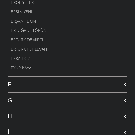
EROL YETER
ERSIN YENI
ERŞAN TEKIN
ERTUĞRUL TÖRÜN
ERTÜRK DEMIRCI
ERTÜRK PEHLEVAN
ESRA BOZ
EYÜP KAYA
F
G
H
İ