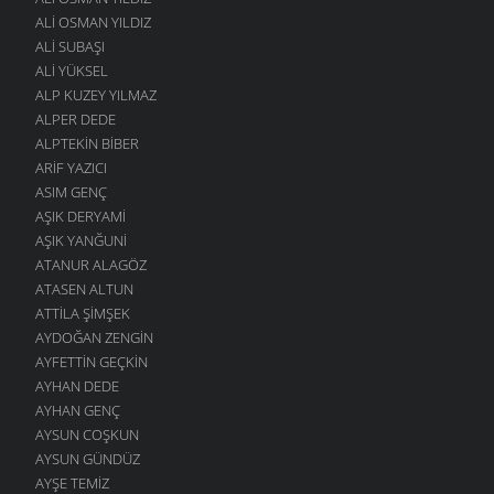
ALI OSMAN YILDIZ
ALI SUBAŞI
ALI YÜKSEL
ALP KUZEY YILMAZ
ALPER DEDE
ALPTEKIN BIBER
ARIF YAZICI
ASIM GENÇ
AŞIK DERYAMI
AŞIK YANĞUNI
ATANUR ALAGÖZ
ATASEN ALTUN
ATTILA ŞIMŞEK
AYDOĞAN ZENGIN
AYFETTIN GEÇKIN
AYHAN DEDE
AYHAN GENÇ
AYSUN COŞKUN
AYSUN GÜNDÜZ
AYŞE TEMIZ