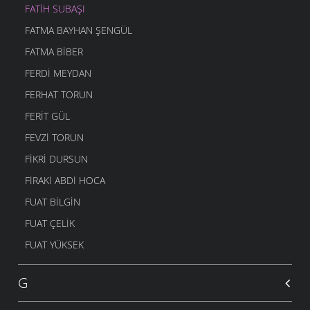
FATIH SUBAŞI
FATMA BAYHAN ŞENGÜL
FATMA BIBER
FERDI MEYDAN
FERHAT TORUN
FERIT GÜL
FEVZI TORUN
FIKRI DURSUN
FIRAKI ABDI HOCA
FUAT BILGIN
FUAT ÇELIK
FUAT YÜKSEK
G