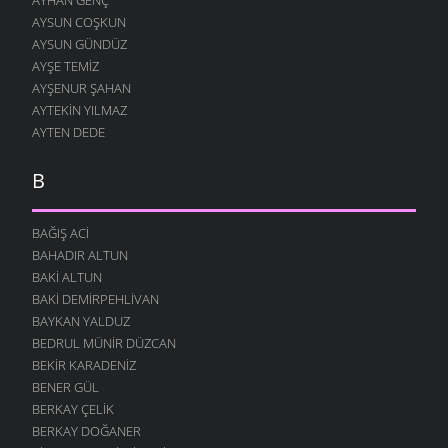
AYSUN COŞKUN
AYSUN GÜNDÜZ
AYŞE TEMIZ
AYŞENUR ŞAHAN
AYTEKIN YILMAZ
AYTEN DEDE
B
BAĞIŞ ACI
BAHADIR ALTUN
BAKI ALTUN
BAKI DEMIRPEHLIVAN
BAYKAN YALDUZ
BEDRUL MÜNIR DÜZCAN
BEKIR KARADENIZ
BENER GÜL
BERKAY ÇELIK
BERKAY DOĞANER