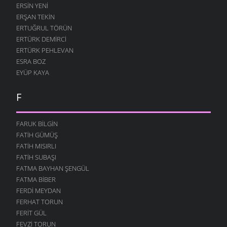
ERSIN YENI
ERŞAN TEKIN
ERTUĞRUL TÖRÜN
ERTÜRK DEMIRCI
ERTÜRK PEHLEVAN
ESRA BOZ
EYÜP KAYA
F
FARUK BILGIN
FATIH GÜMÜŞ
FATIH MISIRLI
FATIH SUBAŞI
FATMA BAYHAN ŞENGÜL
FATMA BIBER
FERDI MEYDAN
FERHAT TORUN
FERIT GÜL
FEVZI TORUN