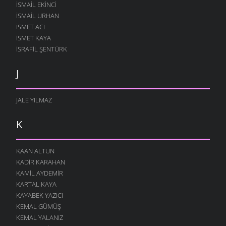
ISMAIL EKINCI
İSMAIL URHAN
İSMET ACI
ISMET KAYA
İSRAFIL ŞENTÜRK
J
JALE YILMAZ
K
KAAN ALTUN
KADIR KARAHAN
KAMIL AYDEMIR
KARTAL KAYA
KAYABEK YAZICI
KEMAL GÜMÜŞ
KEMAL YALANIZ