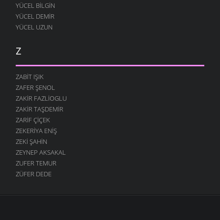
YÜCEL BILGIN
YÜCEL DEMIR
YÜCEL UZUN
Z
ZABIT IŞIK
ZAFER ŞENOL
ZAKIR FAZLIOGLU
ZAKIR TAŞDEMIR
ZARIF ÇIÇEK
ZEKERIYA ENIŞ
ZEKI ŞAHIN
ZEYNEP AKSAKAL
ZUFER TEMUR
ZÜFER DEDE