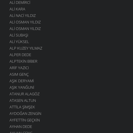
ALI DEMIRCI
ALI KARA
ALI NACI YILDIZ
ALI OSMAN YILDIZ
ALI OSMAN YILDIZ
ALI SUBAŞI
ALI YÜKSEL
ALP KUZEY YILMAZ
ALPER DEDE
ALPTEKIN BIBER
ARIF YAZICI
ASIM GENÇ
AŞIK DERYAMI
AŞIK YANĞUNI
ATANUR ALAGÖZ
ATASEN ALTUN
ATTILA ŞIMŞEK
AYDOĞAN ZENGIN
AYFETTIN GEÇKIN
AYHAN DEDE
AYHAN GENÇ