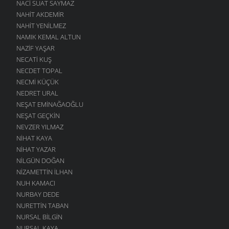
NACI SUAT SAYMAZ
NAHIT AKDEMIR
NAHIT YENILMEZ
NAMIK KEMAL ALTUN
NAZIF YAŞAR
NECATI KUŞ
NECDET TOPAL
NECMI KÜÇÜK
NEDRET URAL
NEŞAT EMINAĞAOĞLU
NEŞAT GEÇKIN
NEVZER YILMAZ
NIHAT KAYA
NIHAT YAZAR
NILGÜN DOĞAN
NIZAMETTIN İLHAN
NUH KAMACI
NURBAY DEDE
NURETTIN TABAN
NURSAL BILGIN
NURSAL KAYA