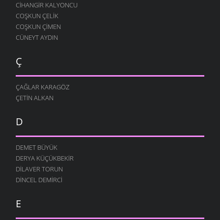
CIHANGIR KALYONCU
COŞKUN ÇELIK
COŞKUN ÇIMEN
CÜNEYT AYDIN
Ç
ÇAĞLAR KARAGÖZ
ÇETIN ALKAN
D
DEMET BÜYÜK
DERYA KÜÇÜKBEKIR
DILAVER TORUN
DINCEL DEMIRCI
E