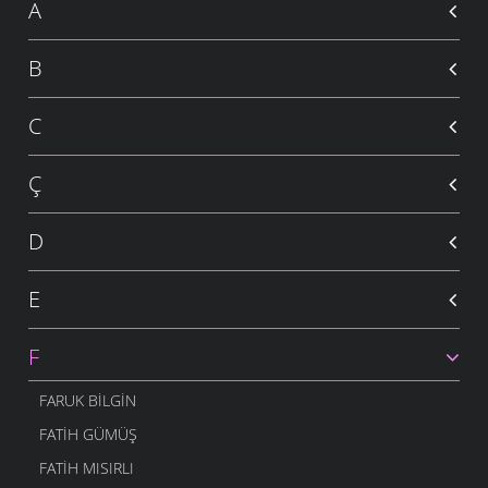
A
B
C
Ç
D
E
F
FARUK BILGIN
FATIH GÜMÜŞ
FATIH MISIRLI