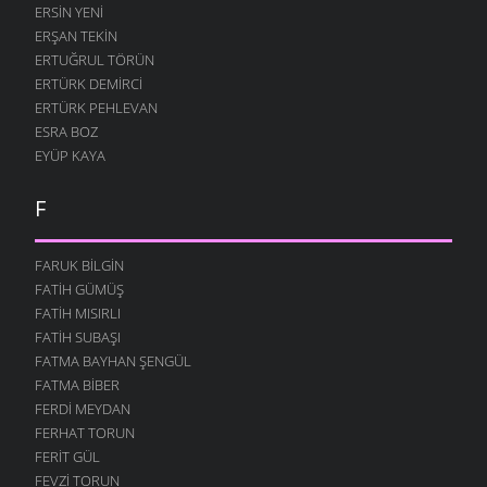
ERSIN YENI
ERŞAN TEKIN
ERTUĞRUL TÖRÜN
ERTÜRK DEMIRCI
ERTÜRK PEHLEVAN
ESRA BOZ
EYÜP KAYA
F
FARUK BILGIN
FATIH GÜMÜŞ
FATIH MISIRLI
FATIH SUBAŞI
FATMA BAYHAN ŞENGÜL
FATMA BIBER
FERDI MEYDAN
FERHAT TORUN
FERIT GÜL
FEVZI TORUN