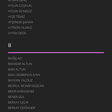
AYSUN COŞKUN
AYSUN GÜNDÜZ
AYŞE TEMIZ
AYŞENUR ŞAHAN
AYTEKIN YILMAZ
AYTEN DEDE
B
BAĞIŞ ACI
BAHADIR ALTUN
BAKI ALTUN
BAKI DEMIRPEHLIVAN
BAYKAN YALDUZ
BEDRUL MÜNIR DÜZCAN
BEKIR KARADENIZ
BENER GÜL
BERKAY ÇELIK
BERKAY DOĞANER