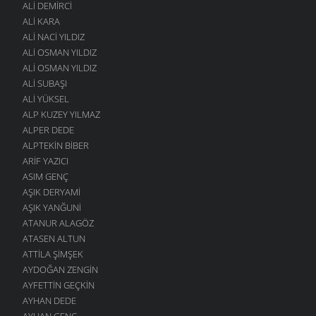
ALI DEMIRCI
ALI KARA
ALI NACI YILDIZ
ALI OSMAN YILDIZ
ALI OSMAN YILDIZ
ALI SUBAŞI
ALI YÜKSEL
ALP KUZEY YILMAZ
ALPER DEDE
ALPTEKIN BIBER
ARIF YAZICI
ASIM GENÇ
AŞIK DERYAMI
AŞIK YANĞUNI
ATANUR ALAGÖZ
ATASEN ALTUN
ATTILA ŞIMŞEK
AYDOĞAN ZENGIN
AYFETTIN GEÇKIN
AYHAN DEDE
AYHAN GENÇ