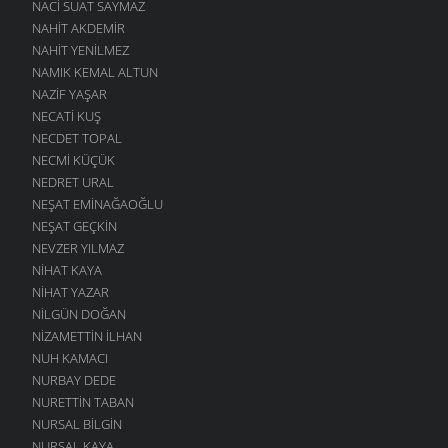
NACI SUAT SAYMAZ
NAHIT AKDEMIR
NAHIT YENILMEZ
NAMIK KEMAL ALTUN
NAZIF YAŞAR
NECATI KUŞ
NECDET TOPAL
NECMI KÜÇÜK
NEDRET URAL
NEŞAT EMINAĞAOĞLU
NEŞAT GEÇKIN
NEVZER YILMAZ
NIHAT KAYA
NIHAT YAZAR
NILGÜN DOĞAN
NIZAMETTIN İLHAN
NUH KAMACI
NURBAY DEDE
NURETTIN TABAN
NURSAL BILGIN
NURSAL KAYA