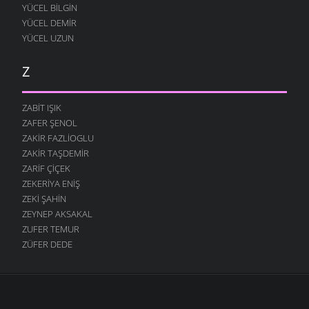
YÜCEL BILGIN
YÜCEL DEMIR
YÜCEL UZUN
Z
ZABIT IŞIK
ZAFER ŞENOL
ZAKIR FAZLIOGLU
ZAKIR TAŞDEMIR
ZARIF ÇIÇEK
ZEKERIYA ENIŞ
ZEKI ŞAHIN
ZEYNEP AKSAKAL
ZUFER TEMUR
ZÜFER DEDE