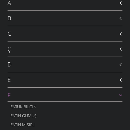
A
B
C
Ç
D
E
F
FARUK BILGIN
FATIH GÜMÜŞ
FATIH MISIRLI