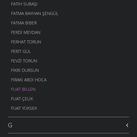
FATIH SUBAŞI
FATMA BAYHAN ŞENGÜL
FATMA BIBER
FERDI MEYDAN
FERHAT TORUN
FERIT GÜL
FEVZI TORUN
FIKRI DURSUN
FIRAKI ABDI HOCA
FUAT BILGIN
FUAT ÇELIK
FUAT YÜKSEK
G