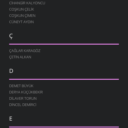
CIHANGIR KALYONCU
COŞKUN ÇELIK
COŞKUN ÇIMEN
CÜNEYT AYDIN
Ç
ÇAĞLAR KARAGÖZ
ÇETIN ALKAN
D
DEMET BÜYÜK
DERYA KÜÇÜKBEKIR
DILAVER TORUN
DINCEL DEMIRCI
E