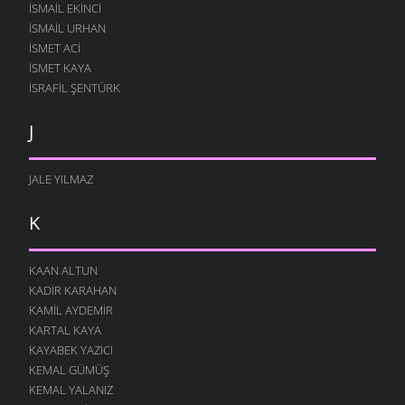
ISMAIL EKINCI
İSMAIL URHAN
İSMET ACI
ISMET KAYA
İSRAFIL ŞENTÜRK
J
JALE YILMAZ
K
KAAN ALTUN
KADIR KARAHAN
KAMIL AYDEMIR
KARTAL KAYA
KAYABEK YAZICI
KEMAL GÜMÜŞ
KEMAL YALANIZ