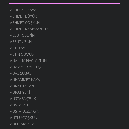
MEHDI ALI KAYA
MEHMET BÜYÜK
MEHMET COŞKUN
MEHMET RAMAZAN BEŞLI
MESUT GEÇKIN
MESUT UZUN
METIN AVCI
METIN GÜMÜŞ
MUALLIM NACI ALTUN
MUAMMER YOKUŞ
MUAZ SUBAŞI
MUHAMMET KAYA
MURAT TABAN
MURAT YENI
MUSTAFA ÇELIK
MUSTAFA TILCI
MUSTAFA ZENGIN
MUTLU COŞKUN
MÜFIT AKSAKAL