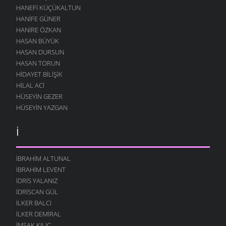
HANEFI KÜÇÜKALTUN
HANIFE GÜNER
HANIRE ÖZKAN
HASAN BÜYÜK
HASAN DURSUN
HASAN TORUN
HIDAYET BILIŞIK
HILAL ACI
HÜSEYIN GEZER
HÜSEYIN YAZGAN
İ
İBRAHIM ALTUNAL
İBRAHIM LEVENT
İDRIS YALANIZ
IDRISCAN GÜL
İLKER BALCI
İLKER DEMIRAL
İMSAK KILIÇ