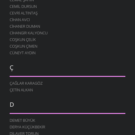
CEMIL DURSUN
CEVRI ALTINTAŞ
CIHAN AVCI
CIHANER DUMAN
CIHANGIR KALYONCU
COŞKUN ÇELIK
COŞKUN ÇIMEN
CÜNEYT AYDIN
Ç
ÇAĞLAR KARAGÖZ
ÇETIN ALKAN
D
DEMET BÜYÜK
DERYA KÜÇÜKBEKIR
DILAVER TORUN