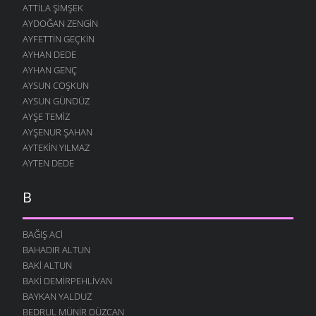
ATTILA ŞIMŞEK
AYDOĞAN ZENGIN
AYFETTIN GEÇKIN
AYHAN DEDE
AYHAN GENÇ
AYSUN COŞKUN
AYSUN GÜNDÜZ
AYŞE TEMIZ
AYŞENUR ŞAHAN
AYTEKIN YILMAZ
AYTEN DEDE
B
BAĞIŞ ACI
BAHADIR ALTUN
BAKI ALTUN
BAKI DEMIRPEHLIVAN
BAYKAN YALDUZ
BEDRUL MÜNIR DÜZCAN