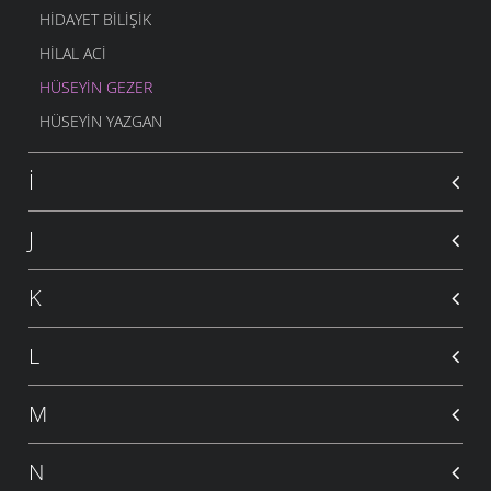
HIDAYET BILIŞIK
HILAL ACI
HÜSEYIN GEZER
HÜSEYIN YAZGAN
İ
J
K
L
M
N