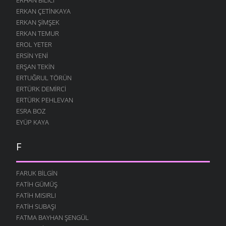
ERKAN ÇETINKAYA
ERKAN ŞIMŞEK
ERKAN TEMUR
EROL YETER
ERSIN YENI
ERŞAN TEKIN
ERTUĞRUL TÖRÜN
ERTÜRK DEMIRCI
ERTÜRK PEHLEVAN
ESRA BOZ
EYÜP KAYA
F
FARUK BILGIN
FATIH GÜMÜŞ
FATIH MISIRLI
FATIH SUBAŞI
FATMA BAYHAN ŞENGÜL