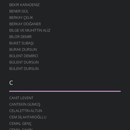
BEKIR KARADENIZ
BENER GÜL
BERKAY ÇELIK
BERKAY DOĞANER
BILGE VE MUHITTIN ALIZ
BILOR DEMIR
BUKET SUBAŞI
BURAK DURSUN
BÜLENT DEMIRCI
BÜLENT DURSUN
BÜLENT DURSUN
C
CAHIT LEVENT
CANTEKIN GÜMÜŞ
CELALETTIN ALTUN
CEM SILAHTAROĞLLU
CEMAL GENÇ
CEMAL ŞAHIN