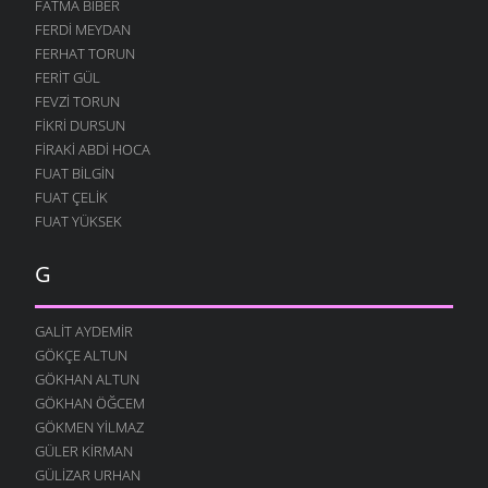
FATMA BIBER
FERDI MEYDAN
FERHAT TORUN
FERIT GÜL
FEVZI TORUN
FIKRI DURSUN
FIRAKI ABDI HOCA
FUAT BILGIN
FUAT ÇELIK
FUAT YÜKSEK
G
GALIT AYDEMIR
GÖKÇE ALTUN
GÖKHAN ALTUN
GÖKHAN ÖĞCEM
GÖKMEN YILMAZ
GÜLER KIRMAN
GÜLIZAR URHAN