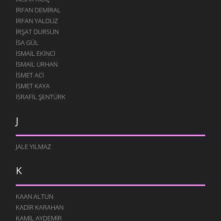
İRFAN DEMIRAL
İRFAN YALDUZ
İRŞAT DURSUN
ISA GÜL
ISMAIL EKINCI
İSMAIL URHAN
İSMET ACI
ISMET KAYA
İSRAFIL ŞENTÜRK
J
JALE YILMAZ
K
KAAN ALTUN
KADIR KARAHAN
KAMIL AYDEMIR