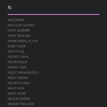
N
NACI DEMIR
NACI SUAT SAYMAZ
NAHIT AKDEMIR
NAHIT YENILMEZ
NAMIK KEMAL ALTUN
NAZIF YAŞAR
NECATI KUŞ
NECDET TOPAL
NECMI KÜÇÜK
NEDRET URAL
NEŞAT EMINAĞAOĞLU
NEŞAT GEÇKIN
NEVZER YILMAZ
NIHAT KAYA
NIHAT YAZAR
NILGÜN DOĞAN
NIZAMETTIN İLHAN