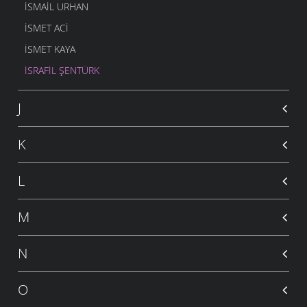
İSMAIL URHAN
İSMET ACI
ISMET KAYA
İSRAFIL ŞENTÜRK
J
K
L
M
N
O