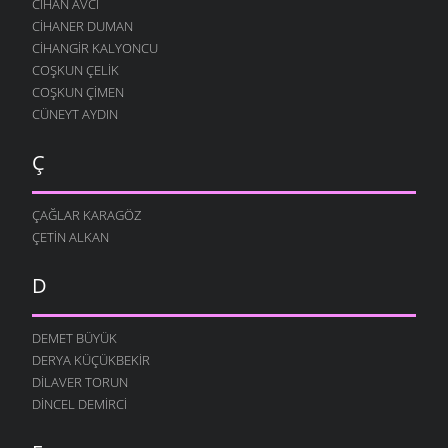
CIHAN AVCI
CIHANER DUMAN
CIHANGIR KALYONCU
COŞKUN ÇELIK
COŞKUN ÇIMEN
CÜNEYT AYDIN
Ç
ÇAĞLAR KARAGÖZ
ÇETIN ALKAN
D
DEMET BÜYÜK
DERYA KÜÇÜKBEKIR
DILAVER TORUN
DINCEL DEMIRCI