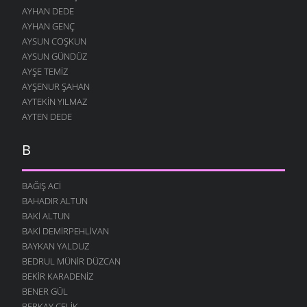
AYHAN DEDE
AYHAN GENÇ
AYSUN COŞKUN
AYSUN GÜNDÜZ
AYŞE TEMIZ
AYŞENUR ŞAHAN
AYTEKIN YILMAZ
AYTEN DEDE
B
BAĞIŞ ACI
BAHADIR ALTUN
BAKI ALTUN
BAKI DEMIRPEHLIVAN
BAYKAN YALDUZ
BEDRUL MÜNIR DÜZCAN
BEKIR KARADENIZ
BENER GÜL
BERKAY ÇELIK