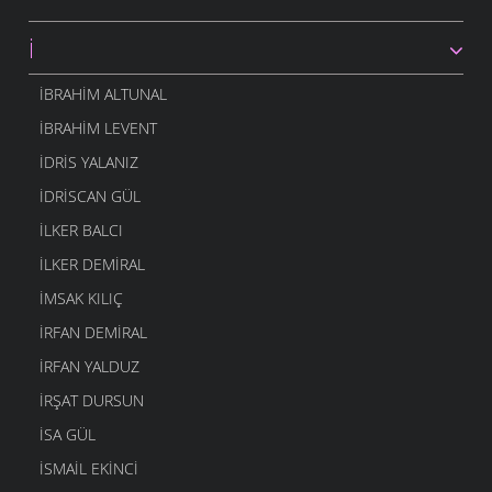
İ
İBRAHIM ALTUNAL
İBRAHIM LEVENT
İDRIS YALANIZ
IDRISCAN GÜL
İLKER BALCI
İLKER DEMIRAL
İMSAK KILIÇ
İRFAN DEMIRAL
İRFAN YALDUZ
İRŞAT DURSUN
ISA GÜL
ISMAIL EKINCI