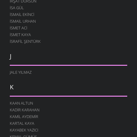
İRŞAT DURSUN
ISA GÜL
ISMAIL EKINCI
İSMAIL URHAN
İSMET ACI
ISMET KAYA
İSRAFIL ŞENTÜRK
J
JALE YILMAZ
K
KAAN ALTUN
KADIR KARAHAN
KAMIL AYDEMIR
KARTAL KAYA
KAYABEK YAZICI
KEMAL GÜMÜŞ