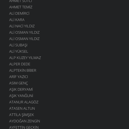
AHMET SUTCI
AHMET TEMIZ
ALI DEMIRCI
ALI KARA
ALI NACI YILDIZ
ALI OSMAN YILDIZ
ALI OSMAN YILDIZ
ALI SUBAŞI
ALI YÜKSEL
ALP KUZEY YILMAZ
ALPER DEDE
ALPTEKIN BIBER
ARIF YAZICI
ASIM GENÇ
AŞIK DERYAMI
AŞIK YANĞUNI
ATANUR ALAGÖZ
ATASEN ALTUN
ATTILA ŞIMŞEK
AYDOĞAN ZENGIN
AYFETTIN GEÇKIN