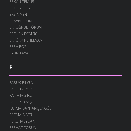
ERKAN TEMUR
EROL YETER
ERSIN YENI
ERŞAN TEKIN
ERTUĞRUL TÖRÜN
ERTÜRK DEMIRCI
ERTÜRK PEHLEVAN
ESRA BOZ
EYÜP KAYA
F
FARUK BILGIN
FATIH GÜMÜŞ
FATIH MISIRLI
FATIH SUBAŞI
FATMA BAYHAN ŞENGÜL
FATMA BIBER
FERDI MEYDAN
FERHAT TORUN