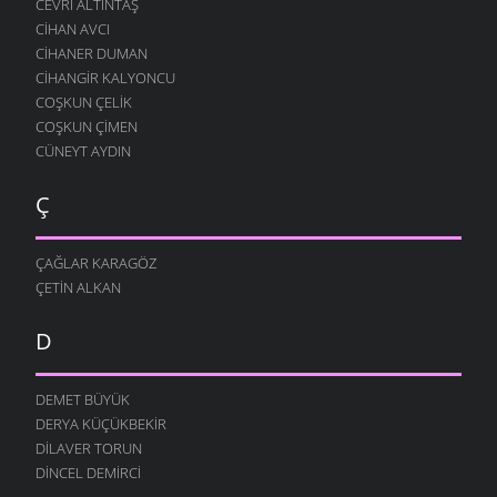
CEVRI ALTINTAŞ
CIHAN AVCI
CIHANER DUMAN
CIHANGIR KALYONCU
COŞKUN ÇELIK
COŞKUN ÇIMEN
CÜNEYT AYDIN
Ç
ÇAĞLAR KARAGÖZ
ÇETIN ALKAN
D
DEMET BÜYÜK
DERYA KÜÇÜKBEKIR
DILAVER TORUN
DINCEL DEMIRCI