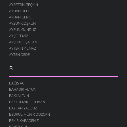
AYFETTIN GEÇKIN
AYHAN DEDE
AYHAN GENÇ
AYSUN COŞKUN
AYSUN GÜNDÜZ
AYŞE TEMIZ
AYŞENUR ŞAHAN
AYTEKIN YILMAZ
AYTEN DEDE
B
BAĞIŞ ACI
BAHADIR ALTUN
BAKI ALTUN
BAKI DEMIRPEHLIVAN
BAYKAN YALDUZ
BEDRUL MÜNIR DÜZCAN
BEKIR KARADENIZ
BENER GÜL