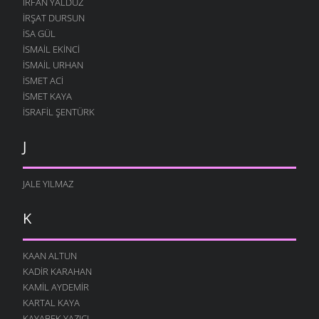
İRFAN YALDUZ
İRŞAT DURSUN
ISA GÜL
ISMAIL EKINCI
İSMAIL URHAN
İSMET ACI
ISMET KAYA
İSRAFIL ŞENTÜRK
J
JALE YILMAZ
K
KAAN ALTUN
KADIR KARAHAN
KAMIL AYDEMIR
KARTAL KAYA
KAYABEK YAZICI