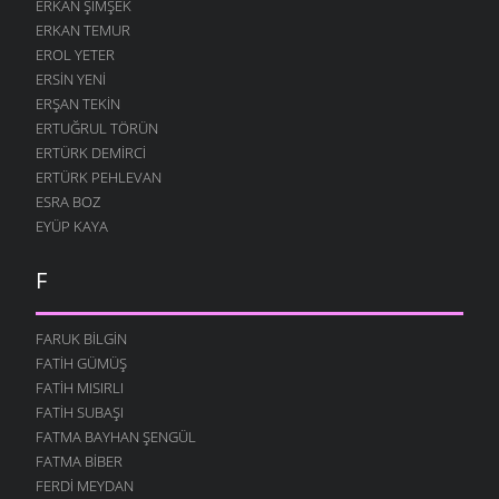
ERKAN ŞIMŞEK
ERKAN TEMUR
EROL YETER
ERSIN YENI
ERŞAN TEKIN
ERTUĞRUL TÖRÜN
ERTÜRK DEMIRCI
ERTÜRK PEHLEVAN
ESRA BOZ
EYÜP KAYA
F
FARUK BILGIN
FATIH GÜMÜŞ
FATIH MISIRLI
FATIH SUBAŞI
FATMA BAYHAN ŞENGÜL
FATMA BIBER
FERDI MEYDAN