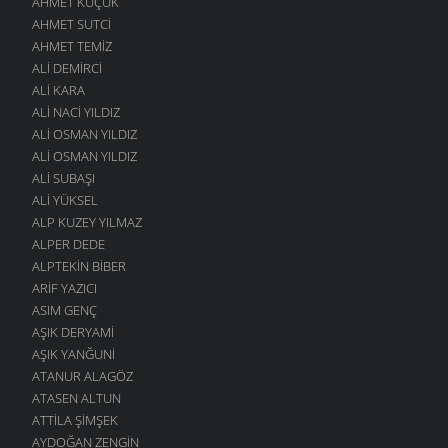
AHMET KÜÇÜK
AHMET SUTCI
AHMET TEMIZ
ALI DEMIRCI
ALI KARA
ALI NACI YILDIZ
ALI OSMAN YILDIZ
ALI OSMAN YILDIZ
ALI SUBAŞI
ALI YÜKSEL
ALP KUZEY YILMAZ
ALPER DEDE
ALPTEKIN BIBER
ARIF YAZICI
ASIM GENÇ
AŞIK DERYAMI
AŞIK YANĞUNI
ATANUR ALAGÖZ
ATASEN ALTUN
ATTILA ŞIMŞEK
AYDOĞAN ZENGIN