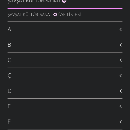
ŞAVŞAT KÜLTÜR-SANAT
ŞAVŞAT KÜLTÜR-SANAT
ÜYE LISTESI
A
B
C
Ç
D
E
F