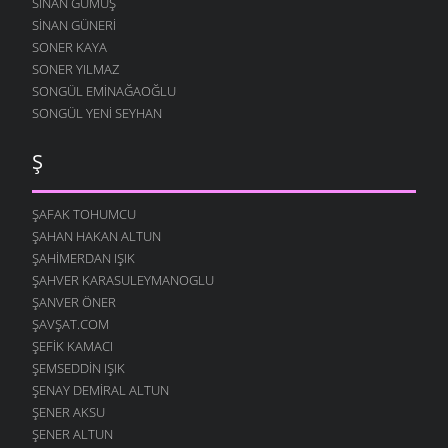
SINAN GÜMÜŞ
SINAN GÜNERI
SONER KAYA
SONER YILMAZ
SONGÜL EMINAĞAOĞLU
SONGÜL YENI SEYHAN
Ş
ŞAFAK TOHUMCU
ŞAHAN HAKAN ALTUN
ŞAHIMERDAN IŞIK
ŞAHVER KARASULEYMANOGLU
ŞANVER ÖNER
ŞAVŞAT.COM
ŞEFIK KAMACI
ŞEMSEDDIN IŞIK
ŞENAY DEMIRAL ALTUN
ŞENER AKSU
ŞENER ALTUN