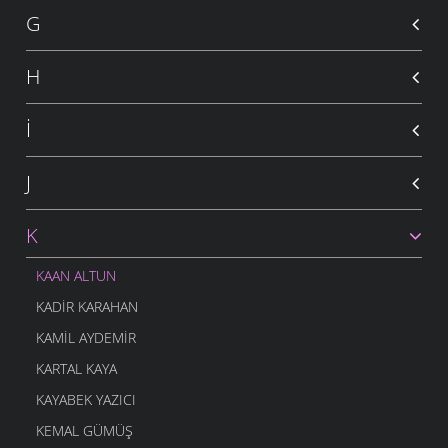
G
H
İ
J
K
KAAN ALTUN
KADIR KARAHAN
KAMIL AYDEMIR
KARTAL KAYA
KAYABEK YAZICI
KEMAL GÜMÜŞ