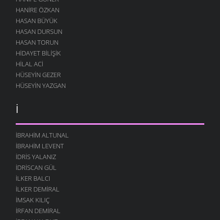
HANIRE ÖZKAN
HASAN BÜYÜK
HASAN DURSUN
HASAN TORUN
HIDAYET BILIŞIK
HILAL ACI
HÜSEYIN GEZER
HÜSEYIN YAZGAN
İ
İBRAHIM ALTUNAL
İBRAHIM LEVENT
İDRIS YALANIZ
IDRISCAN GÜL
İLKER BALCI
İLKER DEMIRAL
İMSAK KILIÇ
İRFAN DEMIRAL