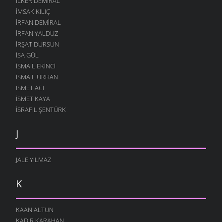
İLKER DEMIRAL
İMSAK KILIÇ
İRFAN DEMIRAL
İRFAN YALDUZ
İRŞAT DURSUN
ISA GÜL
ISMAIL EKINCI
İSMAIL URHAN
İSMET ACI
ISMET KAYA
İSRAFIL ŞENTÜRK
J
JALE YILMAZ
K
KAAN ALTUN
KADIR KARAHAN