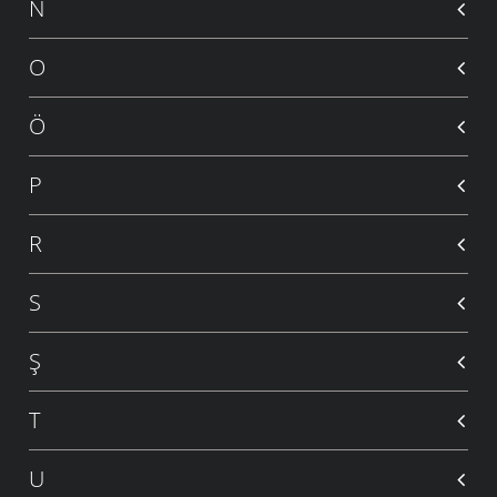
N
O
Ö
P
R
S
Ş
T
U