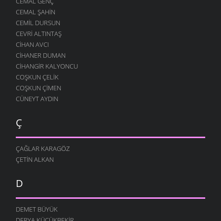
CEMAL GENÇ
CEMAL ŞAHIN
CEMIL DURSUN
CEVRI ALTINTAŞ
CIHAN AVCI
CIHANER DUMAN
CIHANGIR KALYONCU
COŞKUN ÇELIK
COŞKUN ÇIMEN
CÜNEYT AYDIN
Ç
ÇAĞLAR KARAGÖZ
ÇETIN ALKAN
D
DEMET BÜYÜK
DERYA KÜÇÜKBEKIR