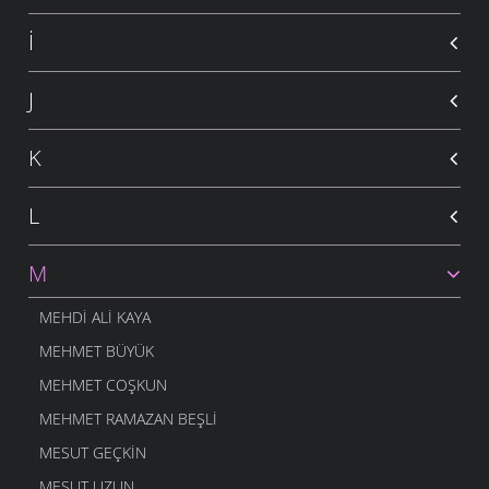
İ
J
K
L
M
MEHDI ALI KAYA
MEHMET BÜYÜK
MEHMET COŞKUN
MEHMET RAMAZAN BEŞLI
MESUT GEÇKIN
MESUT UZUN