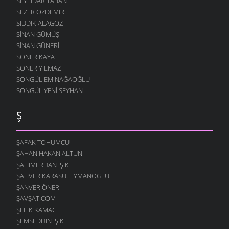
SEYFIDAR TABAN
SEZER ÖZDEMIR
SIDDIK ALAGÖZ
SINAN GÜMÜŞ
SINAN GÜNERI
SONER KAYA
SONER YILMAZ
SONGÜL EMINAĞAOĞLU
SONGÜL YENI SEYHAN
Ş
ŞAFAK TOHUMCU
ŞAHAN HAKAN ALTUN
ŞAHIMERDAN IŞIK
ŞAHVER KARASULEYMANOGLU
ŞANVER ÖNER
ŞAVŞAT.COM
ŞEFIK KAMACI
ŞEMSEDDIN IŞIK