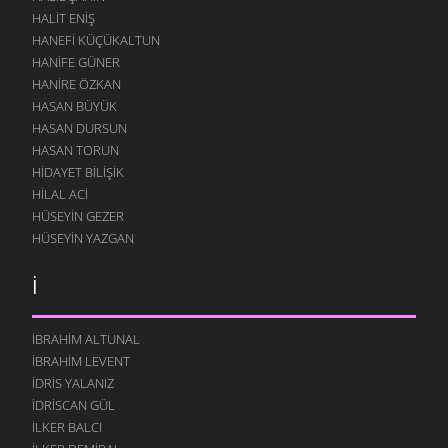
HALIT ENIŞ
HANEFI KÜÇÜKALTUN
HANIFE GÜNER
HANIRE ÖZKAN
HASAN BÜYÜK
HASAN DURSUN
HASAN TORUN
HIDAYET BILIŞIK
HILAL ACI
HÜSEYIN GEZER
HÜSEYIN YAZGAN
İ
İBRAHIM ALTUNAL
İBRAHIM LEVENT
İDRIS YALANIZ
IDRISCAN GÜL
İLKER BALCI