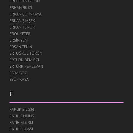
ERDOĞAN BILGIN
ERHAN BILICI
ERKAN ÇETINKAYA
ERKAN ŞIMŞEK
ERKAN TEMUR
EROL YETER
ERSIN YENI
ERŞAN TEKIN
ERTUĞRUL TÖRÜN
ERTÜRK DEMIRCI
ERTÜRK PEHLEVAN
ESRA BOZ
EYÜP KAYA
F
FARUK BILGIN
FATIH GÜMÜŞ
FATIH MISIRLI
FATIH SUBAŞI