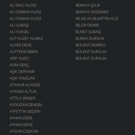
ALI NACI YILDIZ
BERKAY ÇELIK
ALI OSMAN YILDIZ
BERKAY DOĞANER
ALI OSMAN YILDIZ
BILGE VE MUHITTIN ALIZ
ALI SUBAŞI
BILOR DEMIR
ALI YÜKSEL
BUKET SUBAŞI
ALP KUZEY YILMAZ
BURAK DURSUN
ALPER DEDE
BÜLENT DEMIRCI
ALPTEKIN BIBER
BÜLENT DURSUN
ARIF YAZICI
BÜLENT DURSUN
ASIM GENÇ
AŞIK DERYAMI
AŞIK YANĞUNI
ATANUR ALAGÖZ
ATASEN ALTUN
ATTILA ŞIMŞEK
AYDOĞAN ZENGIN
AYFETTIN GEÇKIN
AYHAN DEDE
AYHAN GENÇ
AYSUN COŞKUN