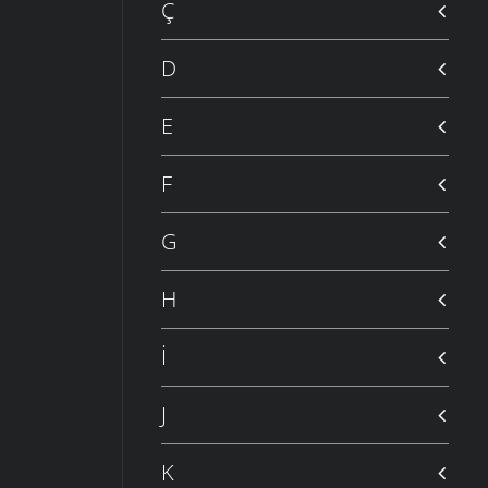
Ç
D
E
F
G
H
İ
J
K