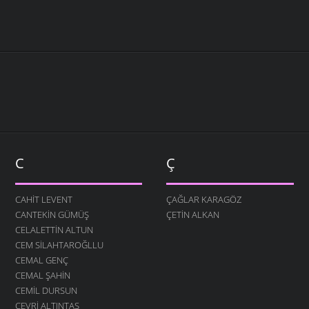
C
Ç
CAHIT LEVENT
ÇAĞLAR KARAGÖZ
CANTEKIN GÜMÜŞ
ÇETIN ALKAN
CELALETTIN ALTUN
CEM SILAHTAROĞLLU
CEMAL GENÇ
CEMAL ŞAHIN
CEMIL DURSUN
CEVRI ALTINTAŞ