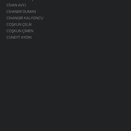
CIHAN AVCI
CIHANER DUMAN
CIHANGIR KALYONCU
COŞKUN ÇELIK
COŞKUN ÇIMEN
CÜNEYT AYDIN