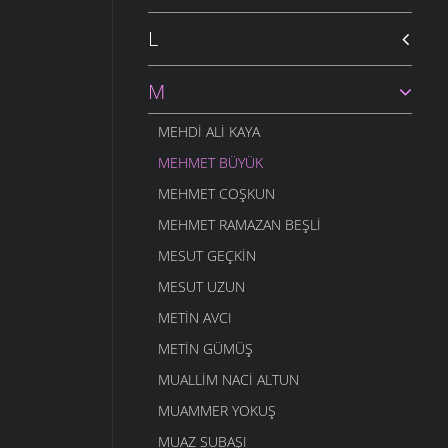
L
M
MEHDI ALI KAYA
MEHMET BÜYÜK
MEHMET COŞKUN
MEHMET RAMAZAN BEŞLI
MESUT GEÇKIN
MESUT UZUN
METIN AVCI
METIN GÜMÜŞ
MUALLIM NACI ALTUN
MUAMMER YOKUŞ
MUAZ SUBAŞI