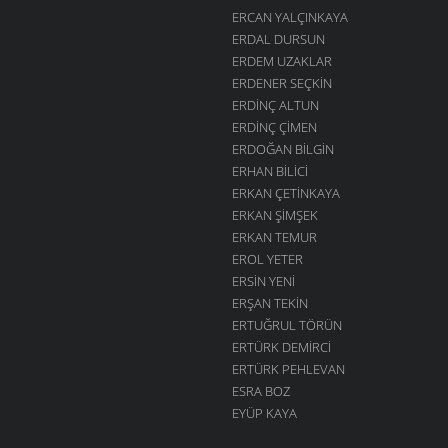
ERCAN YALÇINKAYA
ERDAL DURSUN
ERDEM UZAKLAR
ERDENER SEÇKIN
ERDINÇ ALTUN
ERDINÇ ÇIMEN
ERDOĞAN BILGIN
ERHAN BILICI
ERKAN ÇETINKAYA
ERKAN ŞIMŞEK
ERKAN TEMUR
EROL YETER
ERSIN YENI
ERŞAN TEKIN
ERTUĞRUL TÖRÜN
ERTÜRK DEMIRCI
ERTÜRK PEHLEVAN
ESRA BOZ
EYÜP KAYA