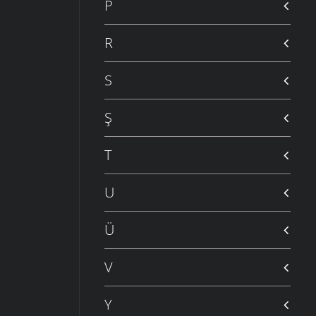
P
R
S
Ş
T
U
Ü
V
Y