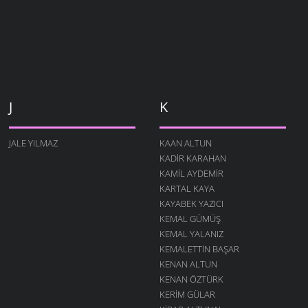
J
K
JALE YILMAZ
KAAN ALTUN
KADIR KARAHAN
KAMIL AYDEMIR
KARTAL KAYA
KAYABEK YAZICI
KEMAL GÜMÜŞ
KEMAL YALANIZ
KEMALETTIN BAŞAR
KENAN ALTUN
KENAN ÖZTÜRK
KERIM GÜLAR