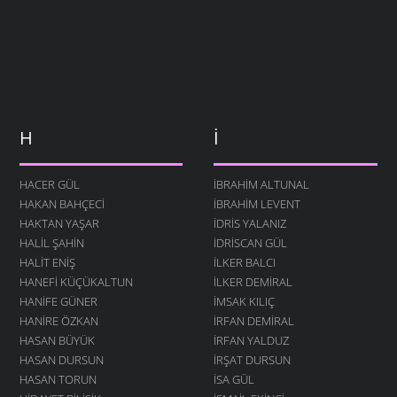
H
İ
HACER GÜL
İBRAHIM ALTUNAL
HAKAN BAHÇECI
İBRAHIM LEVENT
HAKTAN YAŞAR
İDRIS YALANIZ
HALIL ŞAHIN
IDRISCAN GÜL
HALIT ENIŞ
İLKER BALCI
HANEFI KÜÇÜKALTUN
İLKER DEMIRAL
HANIFE GÜNER
İMSAK KILIÇ
HANIRE ÖZKAN
İRFAN DEMIRAL
HASAN BÜYÜK
İRFAN YALDUZ
HASAN DURSUN
İRŞAT DURSUN
HASAN TORUN
ISA GÜL