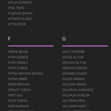
AYSUN GÜNDÜZ
AYŞE TEMIZ
AYŞENUR ŞAHAN
AYTEKIN YILMAZ
AYTEN DEDE
F
G
FARUK BILGIN
GALIT AYDEMIR
FATIH GÜMÜŞ
GÖKÇE ALTUN
FATIH MISIRLI
GÖKHAN ALTUN
FATIH SUBAŞI
GÖKHAN ÖĞCEM
FATMA BAYHAN ŞENGÜL
GÖKMEN YILMAZ
FATMA BIBER
GÜLER KIRMAN
FERDI MEYDAN
GÜLIZAR URHAN
FERHAT TORUN
GÜLNEVAL KARAGÖZ
FERIT GÜL
GÜLPAŞA DURSUN
FEVZI TORUN
GÜLTEKIN ORAL
FIKRI DURSUN
GÜLTEKIN YAZICI