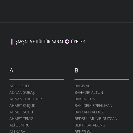
ŞAVŞAT VE KÜLTÜR-SANAT
ÜYELER
A
B
ADIL ÖZDER
BAĞIŞ ACI
ADNAN SUBAŞ
BAHADIR ALTUN
ADNAN TOKDEMIR
BAKI ALTUN
AHMET KÜÇÜK
BAKI DEMIRPEHLIVAN
AHMET SUTCI
BAYKAN YALDUZ
AHMET TEMIZ
BEDRUL MÜNIR DÜZCAN
ALI DEMIRCI
BEKIR KARADENIZ
ALI KARA
BENER GÜL