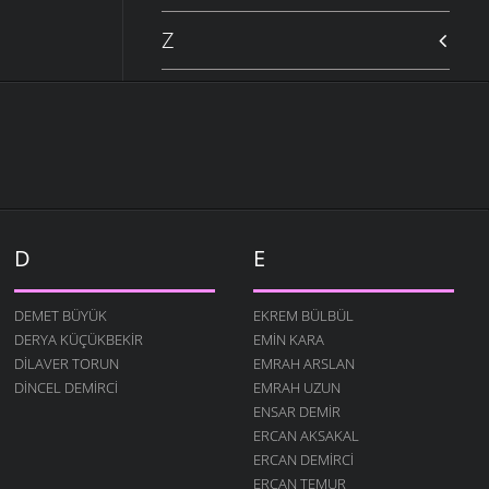
Z
D
E
DEMET BÜYÜK
EKREM BÜLBÜL
DERYA KÜÇÜKBEKIR
EMIN KARA
DILAVER TORUN
EMRAH ARSLAN
DINCEL DEMIRCI
EMRAH UZUN
ENSAR DEMIR
ERCAN AKSAKAL
ERCAN DEMIRCI
ERCAN TEMUR