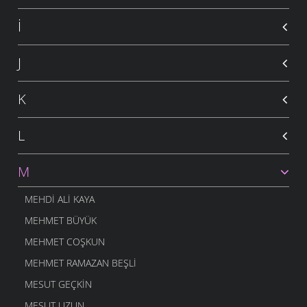
İ
J
K
L
M
MEHDI ALI KAYA
MEHMET BÜYÜK
MEHMET COŞKUN
MEHMET RAMAZAN BEŞLI
MESUT GEÇKIN
MESUT UZUN