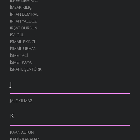
İLKER DEMIRAL
İMSAK KILIÇ
İRFAN DEMIRAL
İRFAN YALDUZ
İRŞAT DURSUN
ISA GÜL
ISMAIL EKINCI
İSMAIL URHAN
İSMET ACI
ISMET KAYA
İSRAFIL ŞENTÜRK
J
JALE YILMAZ
K
KAAN ALTUN
KADIR KARAHAN