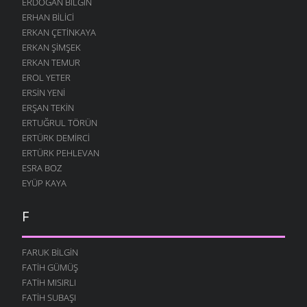
ERDOĞAN BILGIN
ERHAN BILICI
ERKAN ÇETINKAYA
ERKAN ŞIMŞEK
ERKAN TEMUR
EROL YETER
ERSIN YENI
ERŞAN TEKIN
ERTUĞRUL TÖRÜN
ERTÜRK DEMIRCI
ERTÜRK PEHLEVAN
ESRA BOZ
EYÜP KAYA
F
FARUK BILGIN
FATIH GÜMÜŞ
FATIH MISIRLI
FATIH SUBAŞI