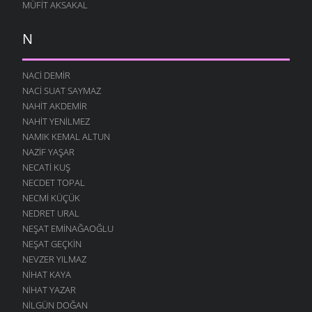
MÜFIT AKSAKAL
N
NACI DEMIR
NACI SUAT SAYMAZ
NAHIT AKDEMIR
NAHIT YENILMEZ
NAMIK KEMAL ALTUN
NAZIF YAŞAR
NECATI KUŞ
NECDET TOPAL
NECMI KÜÇÜK
NEDRET URAL
NEŞAT EMINAĞAOĞLU
NEŞAT GEÇKIN
NEVZER YILMAZ
NIHAT KAYA
NIHAT YAZAR
NILGÜN DOĞAN