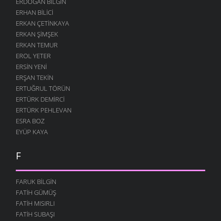
ERDOĞAN BILGIN
ERHAN BILICI
ERKAN ÇETINKAYA
ERKAN ŞIMŞEK
ERKAN TEMUR
EROL YETER
ERSIN YENI
ERŞAN TEKIN
ERTUĞRUL TÖRÜN
ERTÜRK DEMIRCI
ERTÜRK PEHLEVAN
ESRA BOZ
EYÜP KAYA
F
FARUK BILGIN
FATIH GÜMÜŞ
FATIH MISIRLI
FATIH SUBAŞI