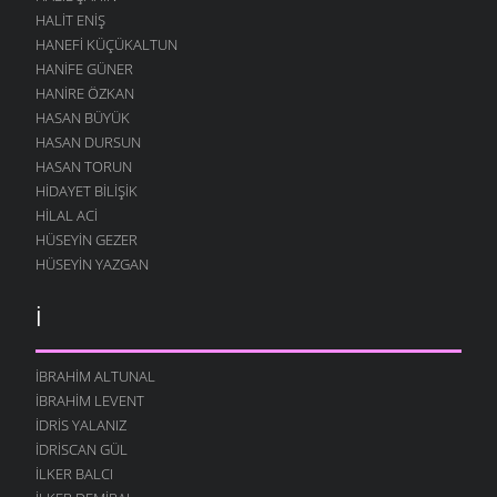
HALIT ENIŞ
HANEFI KÜÇÜKALTUN
HANIFE GÜNER
HANIRE ÖZKAN
HASAN BÜYÜK
HASAN DURSUN
HASAN TORUN
HIDAYET BILIŞIK
HILAL ACI
HÜSEYIN GEZER
HÜSEYIN YAZGAN
İ
İBRAHIM ALTUNAL
İBRAHIM LEVENT
İDRIS YALANIZ
IDRISCAN GÜL
İLKER BALCI