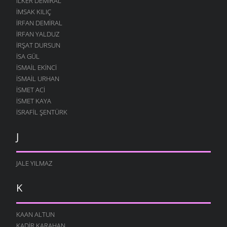
İLKER DEMIRAL
İMSAK KILIÇ
İRFAN DEMIRAL
İRFAN YALDUZ
İRŞAT DURSUN
ISA GÜL
ISMAIL EKINCI
İSMAIL URHAN
İSMET ACI
ISMET KAYA
İSRAFIL ŞENTÜRK
J
JALE YILMAZ
K
KAAN ALTUN
KADIR KARAHAN