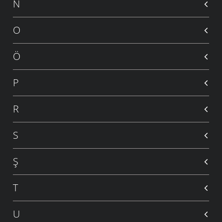
N
O
Ö
P
R
S
Ş
T
U