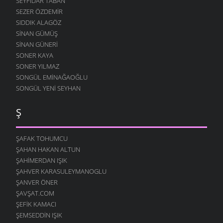
SEYFIDAR TABAN
SEZER ÖZDEMIR
SIDDIK ALAGÖZ
SINAN GÜMÜŞ
SINAN GÜNERI
SONER KAYA
SONER YILMAZ
SONGÜL EMINAĞAOĞLU
SONGÜL YENI SEYHAN
Ş
ŞAFAK TOHUMCU
ŞAHAN HAKAN ALTUN
ŞAHIMERDAN IŞIK
ŞAHVER KARASULEYMANOGLU
ŞANVER ÖNER
ŞAVŞAT.COM
ŞEFIK KAMACI
ŞEMSEDDIN IŞIK