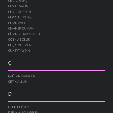
CEMAL GENÇ
CEMAL ŞAHIN
CEMIL DURSUN
CEVRI ALTINTAŞ
CIHAN AVCI
CIHANER DUMAN
CIHANGIR KALYONCU
COŞKUN ÇELIK
COŞKUN ÇIMEN
CÜNEYT AYDIN
Ç
ÇAĞLAR KARAGÖZ
ÇETIN ALKAN
D
DEMET BÜYÜK
DERYA KÜÇÜKBEKIR