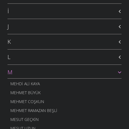
İ
J
K
L
M
MEHDI ALI KAYA
MEHMET BÜYÜK
MEHMET COŞKUN
MEHMET RAMAZAN BEŞLI
MESUT GEÇKIN
MESUT UZUN