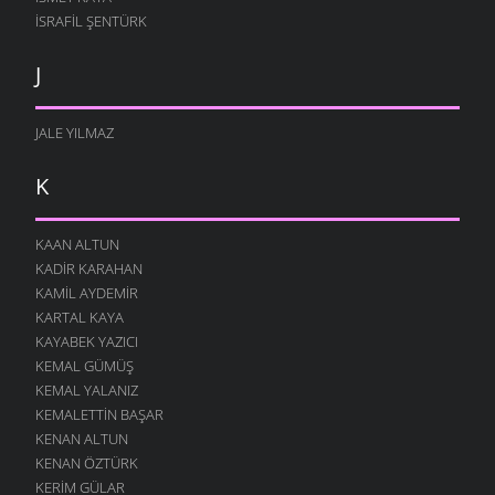
İSRAFIL ŞENTÜRK
J
JALE YILMAZ
K
KAAN ALTUN
KADIR KARAHAN
KAMIL AYDEMIR
KARTAL KAYA
KAYABEK YAZICI
KEMAL GÜMÜŞ
KEMAL YALANIZ
KEMALETTIN BAŞAR
KENAN ALTUN
KENAN ÖZTÜRK
KERIM GÜLAR