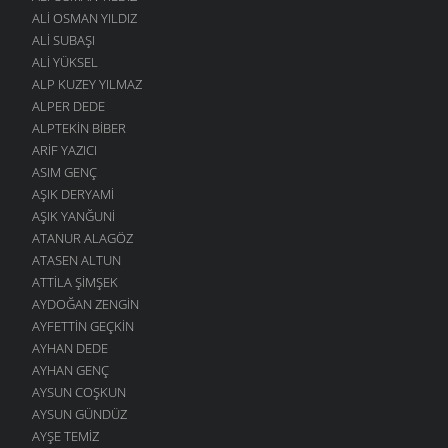
ALI OSMAN YILDIZ
ALI SUBAŞI
ALI YÜKSEL
ALP KUZEY YILMAZ
ALPER DEDE
ALPTEKIN BIBER
ARIF YAZICI
ASIM GENÇ
AŞIK DERYAMI
AŞIK YANĞUNI
ATANUR ALAGÖZ
ATASEN ALTUN
ATTILA ŞIMŞEK
AYDOĞAN ZENGIN
AYFETTIN GEÇKIN
AYHAN DEDE
AYHAN GENÇ
AYSUN COŞKUN
AYSUN GÜNDÜZ
AYŞE TEMIZ