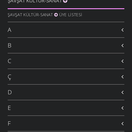
ŞAVŞAT KÜLTÜR-SANAT
ŞAVŞAT KÜLTÜR-SANAT
ÜYE LISTESI
A
B
C
Ç
D
E
F