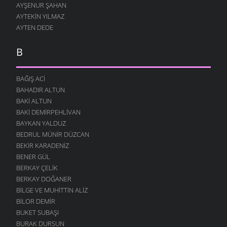
AYŞENUR ŞAHAN
AYTEKIN YILMAZ
AYTEN DEDE
B
BAĞIŞ ACI
BAHADIR ALTUN
BAKI ALTUN
BAKI DEMIRPEHLIVAN
BAYKAN YALDUZ
BEDRUL MÜNIR DÜZCAN
BEKIR KARADENIZ
BENER GÜL
BERKAY ÇELIK
BERKAY DOĞANER
BILGE VE MUHITTIN ALIZ
BILOR DEMIR
BUKET SUBAŞI
BURAK DURSUN