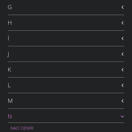
G
H
İ
J
K
L
M
N
NACI DEMIR