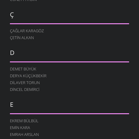
Ç
ÇAĞLAR KARAGÖZ
ÇETIN ALKAN
D
DEMET BÜYÜK
DERYA KÜÇÜKBEKIR
DILAVER TORUN
DINCEL DEMIRCI
E
EKREM BÜLBÜL
EMIN KARA
EMRAH ARSLAN