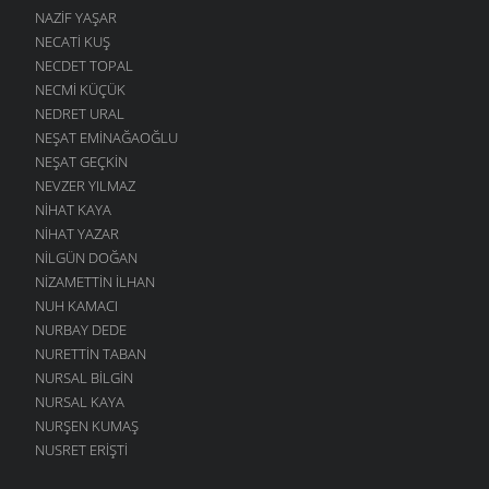
NAZIF YAŞAR
NECATI KUŞ
NECDET TOPAL
NECMI KÜÇÜK
NEDRET URAL
NEŞAT EMINAĞAOĞLU
NEŞAT GEÇKIN
NEVZER YILMAZ
NIHAT KAYA
NIHAT YAZAR
NILGÜN DOĞAN
NIZAMETTIN İLHAN
NUH KAMACI
NURBAY DEDE
NURETTIN TABAN
NURSAL BILGIN
NURSAL KAYA
NURŞEN KUMAŞ
NUSRET ERIŞTI