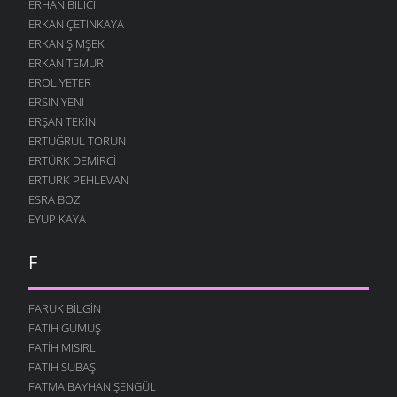
ERHAN BILICI
ERKAN ÇETINKAYA
ERKAN ŞIMŞEK
ERKAN TEMUR
EROL YETER
ERSIN YENI
ERŞAN TEKIN
ERTUĞRUL TÖRÜN
ERTÜRK DEMIRCI
ERTÜRK PEHLEVAN
ESRA BOZ
EYÜP KAYA
F
FARUK BILGIN
FATIH GÜMÜŞ
FATIH MISIRLI
FATIH SUBAŞI
FATMA BAYHAN ŞENGÜL