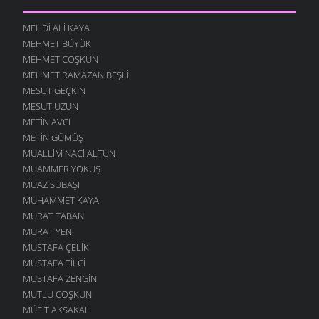
MEHDI ALI KAYA
MEHMET BÜYÜK
MEHMET COŞKUN
MEHMET RAMAZAN BEŞLI
MESUT GEÇKIN
MESUT UZUN
METIN AVCI
METIN GÜMÜŞ
MUALLIM NACI ALTUN
MUAMMER YOKUŞ
MUAZ SUBAŞI
MUHAMMET KAYA
MURAT TABAN
MURAT YENI
MUSTAFA ÇELIK
MUSTAFA TILCI
MUSTAFA ZENGIN
MUTLU COŞKUN
MÜFIT AKSAKAL