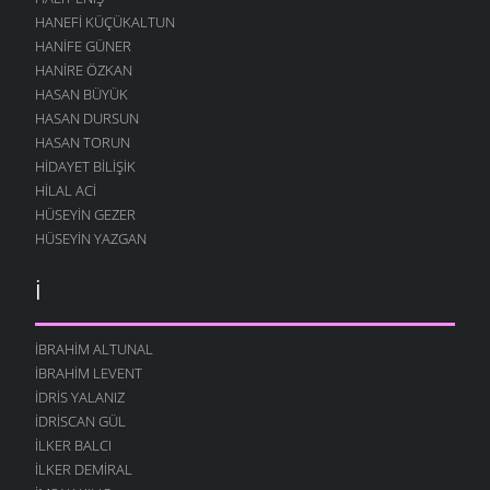
HANEFI KÜÇÜKALTUN
HANIFE GÜNER
HANIRE ÖZKAN
HASAN BÜYÜK
HASAN DURSUN
HASAN TORUN
HIDAYET BILIŞIK
HILAL ACI
HÜSEYIN GEZER
HÜSEYIN YAZGAN
İ
İBRAHIM ALTUNAL
İBRAHIM LEVENT
İDRIS YALANIZ
IDRISCAN GÜL
İLKER BALCI
İLKER DEMIRAL