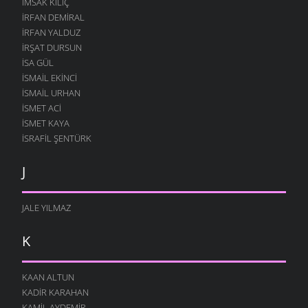
İMSAK KILIÇ
İRFAN DEMIRAL
İRFAN YALDUZ
İRŞAT DURSUN
ISA GÜL
ISMAIL EKINCI
İSMAIL URHAN
İSMET ACI
ISMET KAYA
İSRAFIL ŞENTÜRK
J
JALE YILMAZ
K
KAAN ALTUN
KADIR KARAHAN
KAMIL AYDEMIR