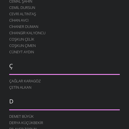
CEMAL ŞAHIN
CEMIL DURSUN
CEVRI ALTINTAŞ
CIHAN AVCI
CIHANER DUMAN
CIHANGIR KALYONCU
COŞKUN ÇELIK
COŞKUN ÇIMEN
CÜNEYT AYDIN
Ç
ÇAĞLAR KARAGÖZ
ÇETIN ALKAN
D
DEMET BÜYÜK
DERYA KÜÇÜKBEKIR
DILAVER TORUN