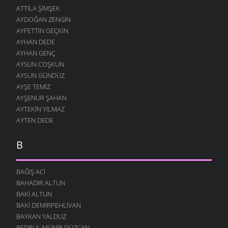
ATTILA ŞIMŞEK
AYDOĞAN ZENGIN
AYFETTIN GEÇKIN
AYHAN DEDE
AYHAN GENÇ
AYSUN COŞKUN
AYSUN GÜNDÜZ
AYŞE TEMIZ
AYŞENUR ŞAHAN
AYTEKIN YILMAZ
AYTEN DEDE
B
BAĞIŞ ACI
BAHADIR ALTUN
BAKI ALTUN
BAKI DEMIRPEHLIVAN
BAYKAN YALDUZ
BEDRUL MÜNIR DÜZCAN