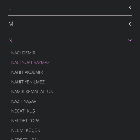
L
M
N
NACI DEMIR
NACI SUAT SAYMAZ
NAHIT AKDEMIR
NAHIT YENILMEZ
NAMIK KEMAL ALTUN
NAZIF YAŞAR
NECATI KUŞ
NECDET TOPAL
NECMI KÜÇÜK
NEDRET URAL