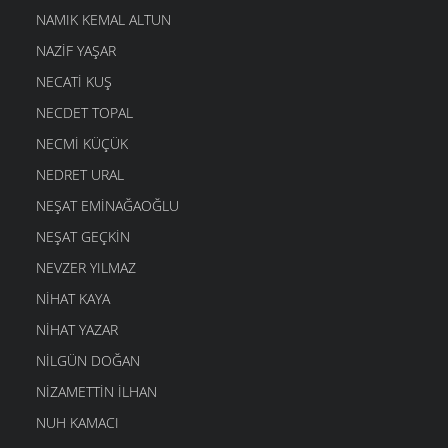
NAMIK KEMAL ALTUN
NAZIF YAŞAR
NECATI KUŞ
NECDET TOPAL
NECMI KÜÇÜK
NEDRET URAL
NEŞAT EMINAĞAOĞLU
NEŞAT GEÇKIN
NEVZER YILMAZ
NIHAT KAYA
NIHAT YAZAR
NILGÜN DOĞAN
NIZAMETTIN İLHAN
NUH KAMACI