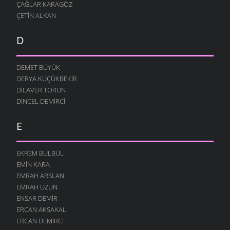
ÇAĞLAR KARAGÖZ
ÇETIN ALKAN
D
DEMET BÜYÜK
DERYA KÜÇÜKBEKIR
DILAVER TORUN
DINCEL DEMIRCI
E
EKREM BÜLBÜL
EMIN KARA
EMRAH ARSLAN
EMRAH UZUN
ENSAR DEMIR
ERCAN AKSAKAL
ERCAN DEMIRCI