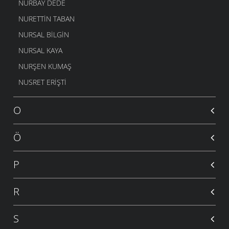
NURBAY DEDE
NURETTIN TABAN
NURSAL BILGIN
NURSAL KAYA
NURŞEN KUMAŞ
NUSRET ERIŞTI
O
Ö
P
R
S