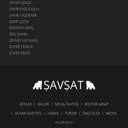
ZAFER ŞENOL
ZAKIR FAZLIOGLU
ZAKIR TAŞDEMIR
ZARIF ÇIÇEK
ZEKERIYA ENIŞ
ZEKI ŞAHIN
ZEYNEP AKSAKAL
ZUFER TEMUR
ZÜFER DEDE
KÖYLER
GALERI
MESAJ-TAHTASI
KÜLTÜR-SANAT
DUVAR GAZETESI
HABER
TURIZM
ÖRGÜTLER
MEDYA
HAZARAJANS