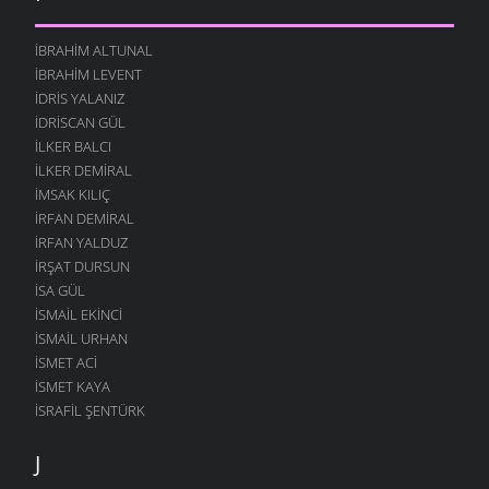
İBRAHIM ALTUNAL
İBRAHIM LEVENT
İDRIS YALANIZ
IDRISCAN GÜL
İLKER BALCI
İLKER DEMIRAL
İMSAK KILIÇ
İRFAN DEMIRAL
İRFAN YALDUZ
İRŞAT DURSUN
ISA GÜL
ISMAIL EKINCI
İSMAIL URHAN
İSMET ACI
ISMET KAYA
İSRAFIL ŞENTÜRK
J