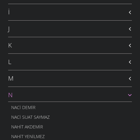
İ
J
K
L
M
N
NACI DEMIR
NACI SUAT SAYMAZ
NAHIT AKDEMIR
NAHIT YENILMEZ