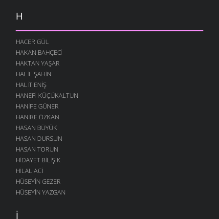
H
HACER GÜL
HAKAN BAHÇECI
HAKTAN YAŞAR
HALIL ŞAHIN
HALIT ENIŞ
HANEFI KÜÇÜKALTUN
HANIFE GÜNER
HANIRE ÖZKAN
HASAN BÜYÜK
HASAN DURSUN
HASAN TORUN
HIDAYET BILIŞIK
HILAL ACI
HÜSEYIN GEZER
HÜSEYIN YAZGAN
İ