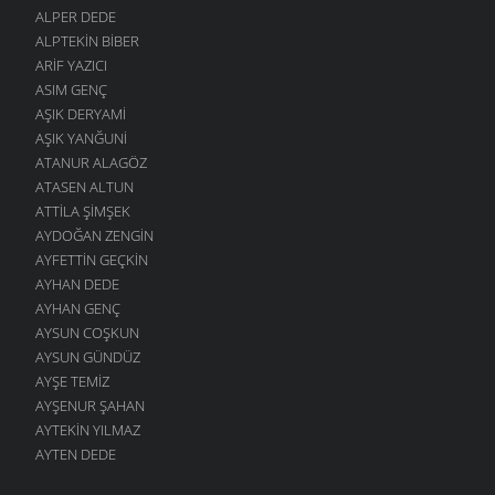
ALPER DEDE
ALPTEKIN BIBER
ARIF YAZICI
ASIM GENÇ
AŞIK DERYAMI
AŞIK YANĞUNI
ATANUR ALAGÖZ
ATASEN ALTUN
ATTILA ŞIMŞEK
AYDOĞAN ZENGIN
AYFETTIN GEÇKIN
AYHAN DEDE
AYHAN GENÇ
AYSUN COŞKUN
AYSUN GÜNDÜZ
AYŞE TEMIZ
AYŞENUR ŞAHAN
AYTEKIN YILMAZ
AYTEN DEDE